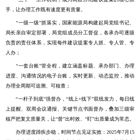
手，让办理工作既有速度更有质量。
“
一级一级
”
抓落实，国家能源局构建起局党组书记、
局长亲自审定部署，局党组成员分工督促，各承办司逐级
负责的责任体系，实现每件建议提案专人抓、专人管、专
人办；
“
一套台账
”
管全程，建立涵盖标题、承办部门、办理
进度、沟通情况的电子台账，实时更新、动态监控，推动
办理全周期可追溯、可核查；
“
一杆子到底
”
强督办，
“
线上
+
线下
”
双线发力，每日线
上提醒、双周会议通报、关键节点书面督办，叠加三级审
核严把复文质量关，让
“
督
”
出时效、
“
盯
”
出质量成为常态。
办理进度蹄疾步稳，时间节点见证实效：
2025
年
7
月
15