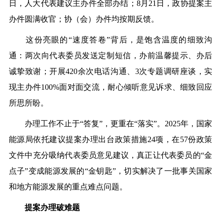
日，人大代表建议主办件全部办结；
8
月
21
日，政协提案主
办件圆满收官；协（会）办件均按期反馈。
这份亮眼的
“
速度答卷
”
背后，是饱含温度的细致沟
通：两次向代表委员发送定制短信，办前温馨提示、办后
诚挚致谢；开展
420
余次电话沟通、
3
次专题调研座谈，实
现主办件
100%
面对面交流，
耐心倾听意见诉求、细致回应
所思所盼。
办理工作不止于
“
答复
”
，更重在
“
落实
”
。
2025
年，国家
能源局依托建议提案办理出台政策措施
24
项，在
57
份政策
文件中充分吸纳代表委员意见建议，真正让代表委员的
“
金
点子
”
变成能源发展的
“
金钥匙
”
，切实解决了一批事关国家
和地方能源发展的重点难点问题。
提案办理破
难
题