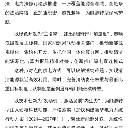
法、电力法修订稳步推进，一张覆盖能源全领域、全链条
的法治网络，正加速织密、越扎越牢，为能源转型保驾护
航。
以绿色开发为
“
主引擎
”
，跑出能源转型
“
加速度
”
，奏响
低碳发展主旋律。国家能源局联动相关部门，推动新能源
规模化、集约化开发
。
依托全国一体化算力网，推动清洁
能源基地与算力枢纽精准对接，创新推广绿电直连模式
——
这种点对点的供电方式，可以破解消纳难题，实现清
洁能源就近高效利用。同时，完善消纳责任权重与最低比
重目标制度，从制度层面倒逼终端用能低碳转型。
以技术创新为
“
发动机
”
，激活发展
“
内生力
”
，为能源转
型注入硬核科技动能。严格落实《加快构建新型电力系统
行动方案（
2024—2027
年）》，聚焦新能源外送、系统性