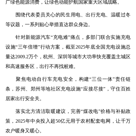
广绿色能源消费，让绿色动能护航国家重大区域战略。
围绕代表委员关心的民生用电、出行充电、温暖过冬
等议题，一系列贴心举措直达群众身边。
针对新能源汽车
“
充电难
”
痛点，多部门联合实施充电
设施
“
三年倍增
”
行动方案，截至
2025
年底全国充电设施总
量达
2009.2
万个，杭州、深圳等城市大功率快充覆盖主城区
和高速服务区，出行不再找桩难。
聚焦电动自行车充电安全，构建
“
三位一体
”
责任链
条，苏州、郑州等地社区充电设施
“
应接尽接
”
，守住百姓
居家出行安全关。
落实北方清洁取暖建议，完善
“
煤改电
”
价格与补贴政
策，
2025
年中央投入超
50
亿元用于农村配套电网，让千万
农户暖身又暖心。