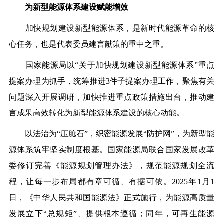
为新型能源体系建设赋能增效
加快规划建设新型能源体系，是新时代能源革命的核
心任务，也是代表委员建言献策的重中之重。
国家能源局以
“
关于加快规划建设新型能源体系
”
重点
提案办理为抓手，统筹推进
3
件子提案办理工作，聚焦有关
问题深入开展调研，加快推进重点政策措施出台，推动建
言成果高效转化为新型能源体系建设的核心动能。
以法治为
“
压舱石
”
，织密能源发展
“
防护网
”
，为新型能
源体系筑牢坚实制度根基。国家能源局联合国家发展改革
委修订完善《能源规划管理办法》，规范能源规划全流
程，让每一步布局都有章可循、有据可依。
2025
年
1
月
1
日，《中华人民共和国能源法》正式施行，为能源高质量
发展立下
“
总规矩
”
、提供根本遵循；同年，可再生能源