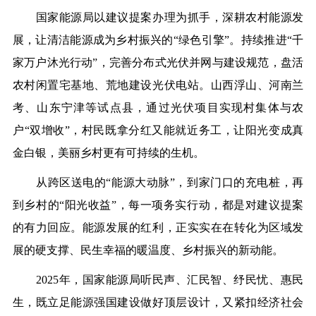
国家能源局以建议提案办理为抓手，深耕农村能源发
展，让清洁能源成为乡村振兴的
“
绿色引擎
”
。持续推进
“
千
家万户沐光行动
”
，完善分布式光伏并网与建设规范，盘活
农村闲置宅基地、荒地建设光伏电站。山西浮山、河南兰
考、山东宁津等试点县，通过光伏项目实现村集体与农
户
“
双增收
”
，村民既拿分红又能就近务工，让阳光变成真
金白银，美丽乡村更有可持续的生机。
从跨区送电的
“
能源大动脉
”
，到家门口的充电桩，再
到乡村的
“
阳光收益
”
，每一项务实行动，都是对建议提案
的有力回应。能源发展的红利，正实实在在转化为区域发
展的硬支撑、民生幸福的暖温度、乡村振兴的新动能。
2025
年，国家能源局听民声、汇民智、纾民忧、惠民
生，既立足能源强国建设做好顶层设计，又紧扣经济社会