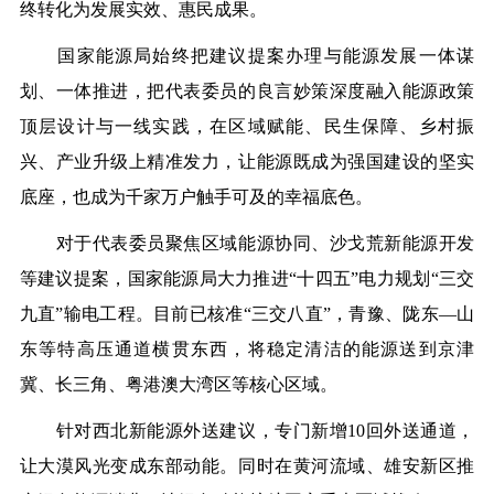
终
转化为发展实效、惠民成果。
国家能源局始终把建议提案办理与能源发展一体谋
划、一体推进，把代表委员的良言
妙
策深度融入能源政策
顶层设计与一线实践，在区域赋能、民生保障、乡村振
兴、产业升级上精准发力，让能源既成为强国建设的坚实
底座，也成为千家万户触手可及的幸福底色。
对于代表委员聚焦区域能源协同、
沙戈荒
新能源开发
等建议提案，国家能源局大力推进
“
十四五
”
电力规划
“
三交
九直
”
输电工程。目前已核准
“
三交八直
”
，青豫、陇东
—
山
东等特高压通道横贯东西，将稳定清洁的能源送到京津
冀、长三角、粤港澳大湾区等核心区域。
针对西北新能源外送建议，专门新增
10
回外送通道，
让大漠风光变成东部动能。同时在黄河流域、雄安新区推