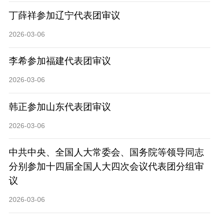
丁薛祥参加辽宁代表团审议
2026-03-06
李希参加福建代表团审议
2026-03-06
韩正参加山东代表团审议
2026-03-06
中共中央、全国人大常委会、国务院等领导同志
分别参加十四届全国人大四次会议代表团分组审
议
2026-03-06