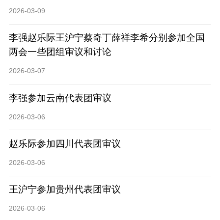
2026-03-09
李强赵乐际王沪宁蔡奇丁薛祥李希分别参加全国
两会一些团组审议和讨论
2026-03-07
李强参加云南代表团审议
2026-03-06
赵乐际参加四川代表团审议
2026-03-06
王沪宁参加贵州代表团审议
2026-03-06