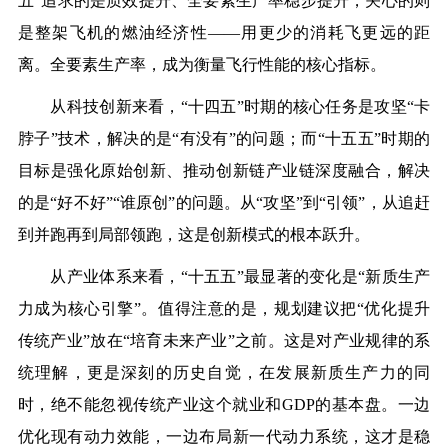
五”追求的是质效提升、全要素生产率稳步提升，关心的则
是整架飞机的燃油经济性——用更少的消耗飞更远的距
离。全要素生产率，成为衡量飞行性能的核心指标。
从科技创新来看，“十四五”时期的核心任务是攻坚“卡
脖子”技术，解决的是“有没有”的问题；而“十五五”时期的
目标是强化原始创新、推动创新链产业链深度融合，解决
的是“好不好”“谁原创”的问题。从“攻坚”到“引领”，从追赶
到并跑再到局部领跑，这是创新模式的根本跃升。
从产业体系来看，“十五五”最显著的变化是“新质生产
力成为核心引擎”。值得注意的是，规划建议把“优化提升
传统产业”放在“培育未来产业”之前。这是对产业规律的系
统理解，更是深刻的历史自觉，在发展新质生产力的同
时，绝不能忽视传统产业这个就业和GDP的基本盘。一边
优化现有动力效能，一边布局新一代动力系统，这才是稳