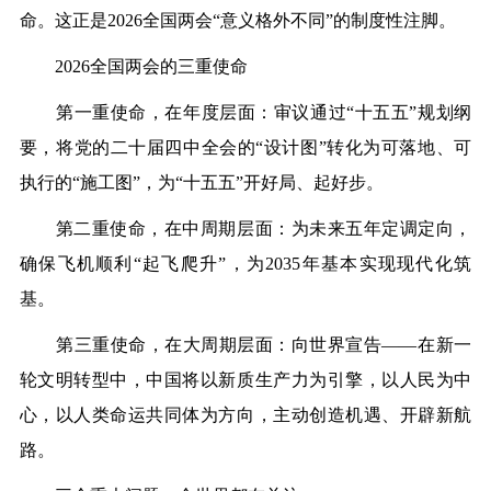
命。这正是2026全国两会“意义格外不同”的制度性注脚。
2026全国两会的三重使命
第一重使命，在年度层面：审议通过“十五五”规划纲
要，将党的二十届四中全会的“设计图”转化为可落地、可
执行的“施工图”，为“十五五”开好局、起好步。
第二重使命，在中周期层面：为未来五年定调定向，
确保飞机顺利“起飞爬升”，为2035年基本实现现代化筑
基。
第三重使命，在大周期层面：向世界宣告——在新一
轮文明转型中，中国将以新质生产力为引擎，以人民为中
心，以人类命运共同体为方向，主动创造机遇、开辟新航
路。