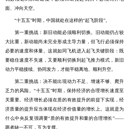
面、冲向天空。
“十五五”时期，中国就处在这样的“起飞阶段”。
第一重挑战：新旧动能必须顺利切换。旧动能仍占较
大比重，新动能尚未完全形成主导力量，但飞行必须保持
必要的速度和体量。这就如同飞机进入起飞关键阶段：既
要稳住速度不失速，又要顺利切换到起飞推力模式，新旧
动力平稳接续、协同发力，才能平稳离地、顺利升空。
第二重挑战：决不能出现动力不足、增速不够、爬升
乏力的风险。“十五五”时期，保持经济的合理增长速度至
关重要。经济增长必须在质的有效提升的前提下实现，经
济质量的提升应当体现在经济价值量的增长上。这就是为
什么中央反复强调要“质的有效提升和量的合理增长”——
两者缺一不可，互为支撑。