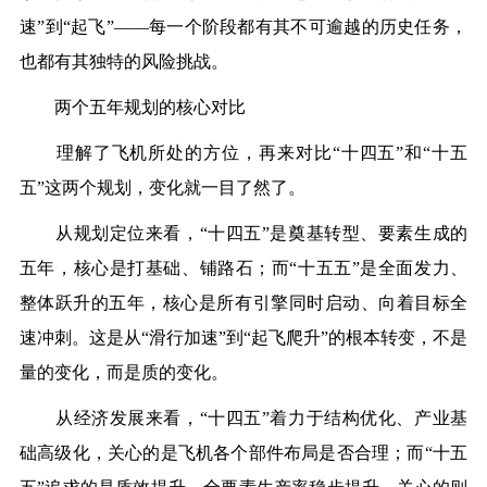
速”到“起飞”——每一个阶段都有其不可逾越的历史任务，
也都有其独特的风险挑战。
两个五年规划的核心对比
理解了飞机所处的方位，再来对比“十四五”和“十五
五”这两个规划，变化就一目了然了。
从规划定位来看，“十四五”是奠基转型、要素生成的
五年，核心是打基础、铺路石；而“十五五”是全面发力、
整体跃升的五年，核心是所有引擎同时启动、向着目标全
速冲刺。这是从“滑行加速”到“起飞爬升”的根本转变，不是
量的变化，而是质的变化。
从经济发展来看，“十四五”着力于结构优化、产业基
础高级化，关心的是飞机各个部件布局是否合理；而“十五