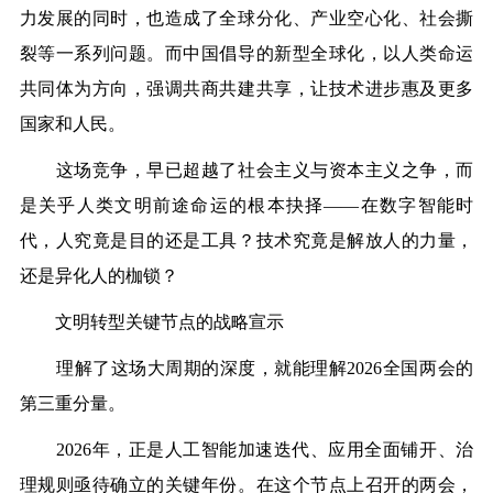
力发展的同时，也造成了全球分化、产业空心化、社会撕
裂等一系列问题。而中国倡导的新型全球化，以人类命运
共同体为方向，强调共商共建共享，让技术进步惠及更多
国家和人民。
这场竞争，早已超越了社会主义与资本主义之争，而
是关乎人类文明前途命运的根本抉择——在数字智能时
代，人究竟是目的还是工具？技术究竟是解放人的力量，
还是异化人的枷锁？
文明转型关键节点的战略宣示
理解了这场大周期的深度，就能理解2026全国两会的
第三重分量。
2026年，正是人工智能加速迭代、应用全面铺开、治
理规则亟待确立的关键年份。在这个节点上召开的两会，