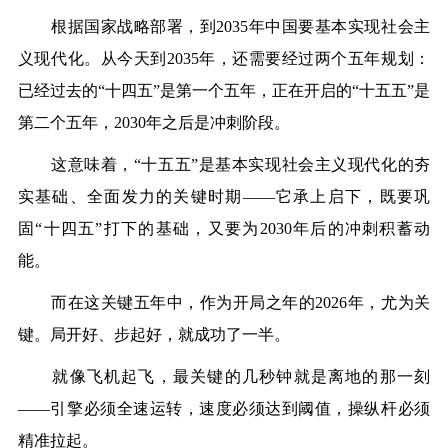
根据国家战略部署，到2035年中国要基本实现社会主
义现代化。从今天到2035年，还需要经过两个五年规划：
已经过去的“十四五”是第一个五年，正在开启的“十五五”是
第二个五年，2030年之后是冲刺阶段。
这意味着，“十五五”是基本实现社会主义现代化的夯
实基础、全面发力的关键时期——它承上启下，既要巩
固“十四五”打下的基础，又要为2030年后的冲刺积蓄动
能。
而在这关键五年中，作为开局之年的2026年，尤为关
键。局开好、步起好，就成功了一半。
就像飞机起飞，最关键的几秒钟就是离地的那一刻
——引擎必须全速运转，速度必须达到阈值，操纵杆必须
精准拉起。