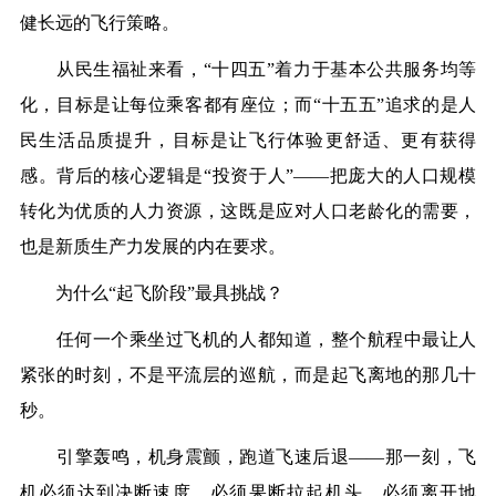
健长远的飞行策略。
从民生福祉来看，“十四五”着力于基本公共服务均等
化，目标是让每位乘客都有座位；而“十五五”追求的是人
民生活品质提升，目标是让飞行体验更舒适、更有获得
感。背后的核心逻辑是“投资于人”——把庞大的人口规模
转化为优质的人力资源，这既是应对人口老龄化的需要，
也是新质生产力发展的内在要求。
为什么“起飞阶段”最具挑战？
任何一个乘坐过飞机的人都知道，整个航程中最让人
紧张的时刻，不是平流层的巡航，而是起飞离地的那几十
秒。
引擎轰鸣，机身震颤，跑道飞速后退——那一刻，飞
机必须达到决断速度，必须果断拉起机头，必须离开地