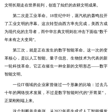
文明长期走在世界前列，创造了灿烂的农耕文明成果。
第二次是工业革命。18世纪中叶，蒸汽机的轰鸣拉开
了工业文明的序幕。这次转型由西方率先完成，美西方成
为现代化的主导者，而中华古典文明则在冲击下面临“数千
年未有之大变局”。
第三次，就是正在发生的数字智能革命。这一次的变
革核心，是以人工智能、量子信息、生物技术为代表的新
一轮科技革命。它正在催生一种全新的文明形态——数字
智能文明。
一位IT领域的企业家曾做过一个形象的比喻：过去几
十年的网络技术发展，不过是数字智能时代的“开胃菜”，
正菜刚刚端上来。
这个判断并非夸张。从2022年底生成式人工智能爆发