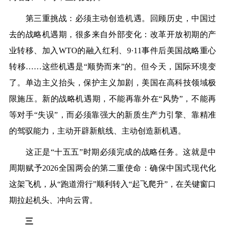
第三重挑战：必须主动创造机遇。回顾历史，中国过
去的战略机遇期，很多来自外部变化：改革开放初期的产
业转移、加入WTO的融入红利、9·11事件后美国战略重心
转移……这些机遇是“顺势而来”的。但今天，国际环境变
了。单边主义抬头，保护主义加剧，美国在高科技领域极
限施压。新的战略机遇期，不能再靠外在“风势”，不能再
等对手“失误”，而必须靠强大的新质生产力引擎、靠精准
的驾驭能力，主动开辟新航线、主动创造新机遇。
这正是“十五五”时期必须完成的战略任务。这就是中
周期赋予2026全国两会的第二重使命：确保中国式现代化
这架飞机，从“跑道滑行”顺利转入“起飞爬升”，在关键窗口
期拉起机头、冲向云霄。
三