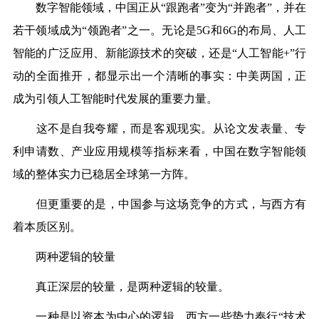
数字智能领域，中国正从“跟跑者”变为“并跑者”，并在
若干领域成为“领跑者”之一。无论是5G和6G的布局、人工
智能的广泛应用、新能源技术的突破，还是“人工智能+”行
动的全面推开，都显示出一个清晰的事实：中美两国，正
成为引领人工智能时代发展的重要力量。
这不是自我夸耀，而是客观现实。从论文发表量、专
利申请数、产业应用规模等指标来看，中国在数字智能领
域的整体实力已稳居全球第一方阵。
但更重要的是，中国参与这场竞争的方式，与西方有
着本质区别。
两种逻辑的较量
真正深层的较量，是两种逻辑的较量。
一种是以资本为中心的逻辑。西方一些势力奉行“技术