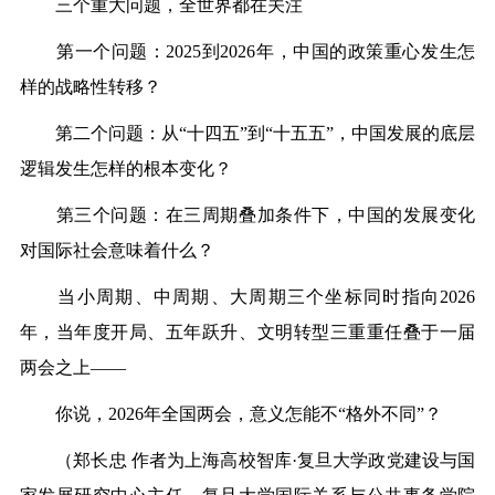
三个重大问题，全世界都在关注
第一个问题：2025到2026年，中国的政策重心发生怎
样的战略性转移？
第二个问题：从“十四五”到“十五五”，中国发展的底层
逻辑发生怎样的根本变化？
第三个问题：在三周期叠加条件下，中国的发展变化
对国际社会意味着什么？
当小周期、中周期、大周期三个坐标同时指向2026
年，当年度开局、五年跃升、文明转型三重重任叠于一届
两会之上——
你说，2026年全国两会，意义怎能不“格外不同”？
（郑长忠 作者为上海高校智库·复旦大学政党建设与国