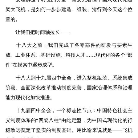
架大飞机，是如何一步步建造、组装、滑行到今天这个位
置的。
让我们把时间轴拉长——
十八大之前，我们完成了各零部件的研发与要素生
成。工业体系、基础设施、科技人才……现代化的各个“部
件”在摸索中逐步成型。
十八大到十九届四中全会，进入整机组装、系统集成
阶段。全面深化改革推动制度完善，国家治理体系和治理
能力现代化加快推进。
十九届四中全会，一个标志性节点：中国特色社会主
义制度体系的“四梁八柱”由此定型，为中国式现代化的行
稳致远奠定了坚实的制度基础。用比喻来说就是——飞机