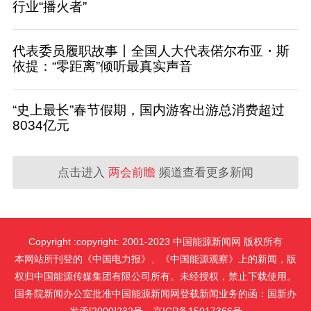
行业“播火者”
代表委员履职故事丨全国人大代表偌尔布亚・斯
依提：“零距离”倾听最真实声音
“史上最长”春节假期，国内游客出游总消费超过
8034亿元
点击进入
两会前瞻
频道查看更多新闻
Copyright :copyright: 2001-2023 中国能源新闻网 版权所有
本网站所刊登的《中国电力报》、《中国能源观察》上的新闻，版
权归中国能源传媒集团有限公司所有。未经授权，禁止下载使用。
国务院新闻办公室批准中国能源新闻网登载新闻业务的函：国新办
发函[2000]232号。京ICP备15017366号