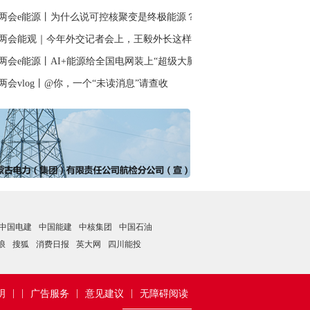
两会e能源丨为什么说可控核聚变是终极能源？
两会能观｜今年外交记者会上，王毅外长这样定义“全球南方”——“新兴的
两会e能源丨AI+能源给全国电网装上“超级大脑”
两会vlog丨@你，一个“未读消息”请查收
中国电建
中国能建
中核集团
中国石油
浪
搜狐
消费日报
英大网
四川能投
|
|
|
|
明
广告服务
意见建议
无障碍阅读