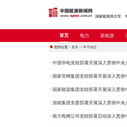
国家能源局主管
首页
电力
新能源
您的位置 >
首页
->
学习动态
中国华电党组部署开展深入贯彻中央
国家管网集团党组部署开展深入贯彻
国家能源集团党组部署开展深入贯彻
浙能集团党委部署开展深入贯彻中央
南方电网公司党组部署启动深入贯彻