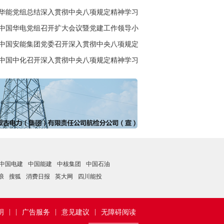
华能党组总结深入贯彻中央八项规定精神学习教育工作
中国华电党组召开扩大会议暨党建工作领导小组会议 总结深入贯彻落实
中国安能集团党委召开深入贯彻中央八项规定精神学习教育总结会议
中国中化召开深入贯彻中央八项规定精神学习教育总结会议
中国电建
中国能建
中核集团
中国石油
浪
搜狐
消费日报
英大网
四川能投
|
|
|
|
明
广告服务
意见建议
无障碍阅读