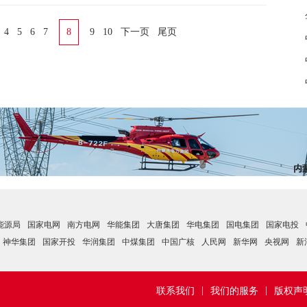
4
5
6
7
8
9
10
下一页
尾页
能源局
国家电网
南方电网
华能集团
大唐集团
华电集团
国电集团
国家电投
神华集团
国家开投
华润集团
中煤集团
中国广核
人民网
新华网
央视网
新
|
|
联系我们
我们的服务
版权声