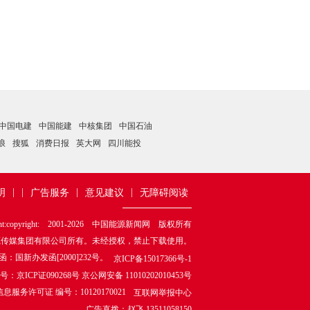
中国电建
中国能建
中核集团
中国石油
浪
搜狐
消费日报
英大网
四川能投
|
|
|
|
明
广告服务
意见建议
无障碍阅读
ht:copyright: 2001-
2026
中国能源新闻网 版权所有
源传媒集团有限公司所有。未经授权，禁止下载使用。
新办发函[2000]232号。
京ICP备15017366号-1
证090268号 京公网安备 11010202010453号
服务许可证 编号：10120170021
互联网举报中心
广告直拨：赵飞 13511058150