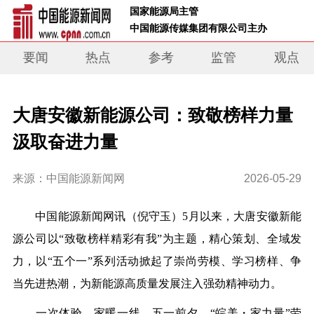
 国家能源局主管 
 中国能源传媒集团有限公司主办     
要闻
热点
参考
监管
观点
大唐安徽新能源公司：致敬榜样力量
汲取奋进力量
来源：中国能源新闻网
2026-05-29
中国能源新闻网讯
（倪守玉）
5月以来，大唐安徽新能
源公司以“致敬榜样精彩有我”为主题，精心策划、全域发
力，以“五个一”系列活动掀起了崇尚劳模、学习榜样、争
当先进热潮，为新能源高质量发展注入强劲精神动力。
一次体验，家暖一线。五一前夕，“
皖美
・家力量”劳