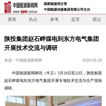
 国家能源局主管 
 中国能源传媒集团有限公司主办     
要闻
热点
参考
监管
观点
陕投集团赵石畔煤电到东方电气集团
开展技术交流与调研
来源：中国能源新闻网
2026-05-29
中国能源新闻网讯（牛正）5月20日至22日，陕投集团
赵石畔煤电到东方电气集团开展专项技术交流与生产现场
调研。