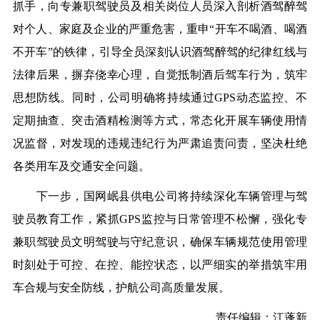
抓手，向
专兼职
驾驶员及相关岗位人员深入剖析酒驾醉驾
对个人、家庭及企业的严重危害，重申“开车不喝酒、喝酒
不开车”的铁律，引导全员深刻认识酒驾醉驾的纪律红线与
法律后果，摒弃侥幸心理，自觉抵制酒后驾车行为，筑牢
思想防线。同时，公司明确将持续通过GPS动态监控、不
定期抽查、突击酒精检测等方式，常态化开展车辆使用情
况监督，对发现的违规违纪行为严肃
追责问责
，坚决杜绝
各类用车及交通安全问题。
下一步，国网岷县供电公司将持续深化车辆管理与驾
驶员教育工作，紧抓GPS监控与日常管理不松懈，强化
专
兼职
驾驶员文明驾驶与守纪意识，确保车辆规范使用管理
时刻处于可控、在控、能控状态，以严细实的举措筑牢用
车合规与安全防线，护航公司高质量发展。
责任编辑：
江蓬
新