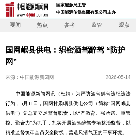
 国家能源局主管 
 中国能源传媒集团有限公司主办     
要闻
热点
参考
监管
观点
国网岷县供电：织密酒驾醉驾 “防护
网”
来源：中国能源新闻网
2026-05-14
中国能源新闻网讯
（杜娟）
为严防酒驾醉驾违纪违法
行为，5月11日，国网甘肃岷县供电公司（简称“国网岷县
供电”）党总支立足监督职责，以“严教育、强承诺、重管
控、聚合力”为抓手，扎实开展酒驾醉驾专项整治监督，以
精准监督筑牢全员安全防线，营造风清气正的干事环境。