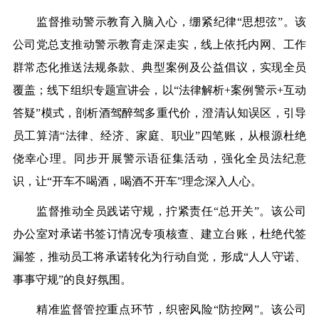
监督推动警示教育入脑入心，绷紧纪律“思想弦”。该
公司党总支推动警示教育走深走实，线上依托内网、工作
群常态化推送法规条款、典型案例及公益倡议，实现全员
覆盖；线下组织专题宣讲会，以“法律解析+案例警示+互动
答疑”模式，剖析酒驾醉驾多重代价，澄清认知误区，引导
员工算清“法律、经济、家庭、职业”四笔账，从根源杜绝
侥幸心理。同步开展警示语征集活动，强化全员法纪意
识，让“开车不喝酒，喝酒不开车”理念深入人心。
监督推动全员践诺守规，拧紧责任“总开关”。该公司
办公室对承诺书签订情况专项核查、建立台账，杜绝代签
漏签，推动员工将承诺转化为行动自觉，形成“人人守诺、
事事守规”的良好氛围。
精准监督管控重点环节，织密风险“防控网”。该公司