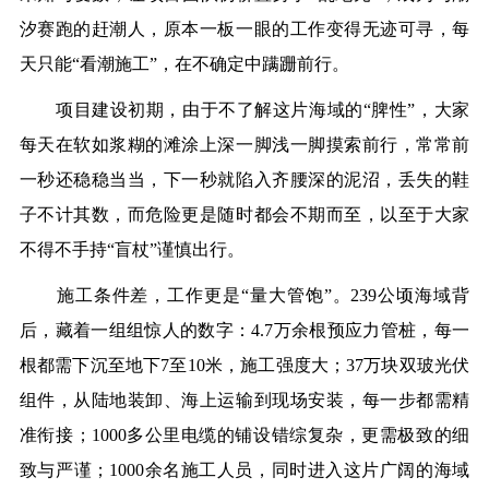
汐赛跑的赶潮人，原本一板一眼的工作变得无迹可寻，每
天只能“看潮施工”，在不确定中蹒跚前行。
项目建设初期，由于不了解这片海域的“脾性”，大家
每天在软如浆糊的滩涂上深一脚浅一脚摸索前行，常常前
一秒还稳稳当当，下一秒就陷入齐腰深的泥沼，丢失的鞋
子不计其数，而危险更是随时都会不期而至，以至于大家
不得不手持“盲杖”谨慎出行。
施工条件差，工作更是“量大管饱”。239公顷海域背
后，藏着一组组惊人的数字：4.7万余根预应力管桩，每一
根都需下沉至地下7至10米，施工强度大；37万块双玻光伏
组件，从陆地装卸、海上运输到现场安装，每一步都需精
准衔接；1000多公里电缆的铺设错综复杂，更需极致的细
致与严谨；1000余名施工人员，同时进入这片广阔的海域