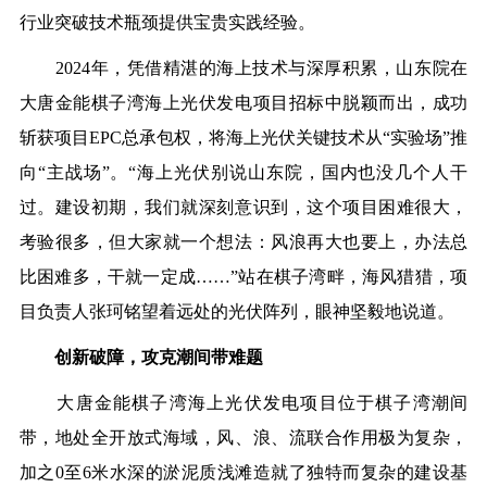
行业突破技术瓶颈提供宝贵实践经验。
2024年，凭借精湛的海上技术与深厚积累，山东院在
大唐金能棋子湾海上光伏发电项目招标中脱颖而出，成功
斩获项目EPC总承包权，将海上光伏关键技术从“实验场”推
向“主战场”。“海上光伏别说山东院，国内也没几个人干
过。建设初期，我们就深刻意识到，这个项目困难很大，
考验很多，但大家就一个想法：风浪再大也要上，办法总
比困难多，干就一定成……”站在棋子湾畔，海风猎猎，项
目负责人张珂铭望着远处的光伏阵列，眼神坚毅地说道。
创新破障，攻克潮间带难题
大唐金能棋子湾海上光伏发电项目位于棋子湾潮间
带，地处全开放式海域，风、浪、流联合作用极为复杂，
加之0至6米水深的淤泥质浅滩造就了独特而复杂的建设基