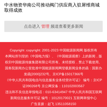
中水物资华南公司推动阀门供应商入驻犀维商城
取得成效
点击进入
管理
频道查看更多新闻
Copyright :copyright: 2001-2023 中国能源新闻网 版权所有
本网站所刊登的《中国电力报》、《中国能源观察》上的新闻，版
权归中国能源传媒集团有限公司所有。未经授权，禁止下载使用。
国务院新闻办公室批准中国能源新闻网登载新闻业务的函：国新办
发函[2000]232号。京ICP备15017366号
《中华人民共和国电信与信息服务业务经营许可证》 编号：京ICP
证090268号 京公网安备：110102003567
违法和不良信息举报电话：010-63414947 中华人民共和国互联网
新闻信息服务许可证 编号：10120170021
互联网举报中心
广告直拨：赵飞 13511058150