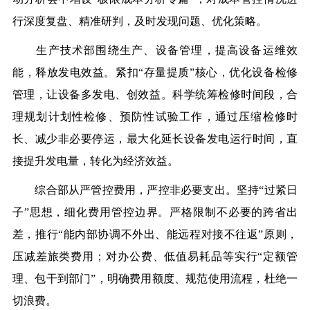
行深度复盘、精准研判，及时发现问题、优化策略。
生产技术部围绕生产、设备管理，提高
设备运维
效
能
，释放发电效益
。
紧扣“存量提质”核心，优化设备检修
管理，让设备多发电、创效益。科学统筹检修时间段，合
理规划计划性检修、预防性试验工作，通过压缩检修时
长、减少非必要停运，最大化延长设备发电运行时间，直
接提升发电量，转化为经济效益。
综合部
从严管控费用，严控非必要支出
。
坚持“过紧日
子”思想，细化费用管控边界。严格限制不必要的跨省出
差，推行“能内部协调不外出、能远程对接不往返”原则，
压减差旅类费用；对办公费、低值易耗品等实行“定额管
理、包干到部门”，明确费用额度、规范使用流程，杜绝
一
切
浪费。