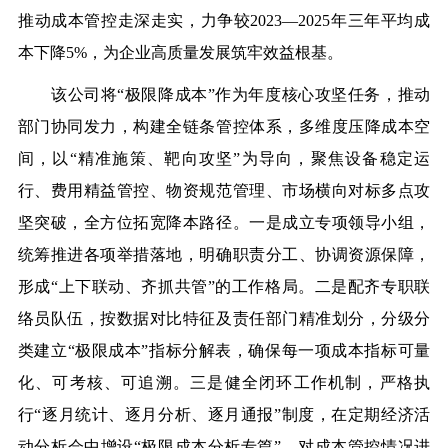
推动成本管控走深走实，力争较2023—2025年三年平均成
本下降5%，为企业高质量发展筑牢效益根基。
该公司将“极限降成本”作为
年度
核心攻坚任务，推动
部门协同发力，构建全链条管控体系
，
多维度压降成本空
间
，
以“精准施策、靶向攻坚”为导向，聚焦设备稳定运
行、费用精益管控、物资规范管理、市场横向对标多点攻
坚突破，全方位拓宽降本路径。一是成立专项领导小组，
统筹推进各项举措落地，明确职责分工、协调资源保障，
形成“上下联动、齐抓共管
”
的工作格局。二是配齐专职联
络员队伍，按数据对比特征及责任部门精准划分，分级分
类建立“极限成本”指标分解表，确保每一项成本指标可量
化、可考核、可追溯。三是健全闭环工作机制，严格执
行“逐月统计、逐月分析、逐月通报”制度，在定期经济活
动分析会中增设“极限成本分析专篇”，对成本管控情况进