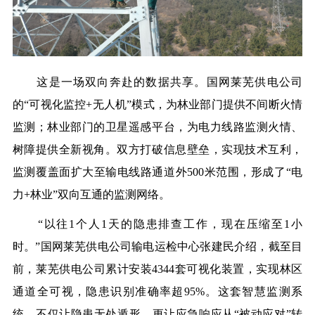
这是一场双向奔赴的数据共享。国网莱芜供电公司
的“可视化监控+无人机”模式，为林业部门提供不间断火情
监测；林业部门的卫星遥感平台，为电力线路监测火情、
树障提供全新视角。双方打破信息壁垒，实现技术互利，
监测覆盖面扩大至输电线路通道外500米范围，形成了“电
力+林业”双向互通的监测网络。
“以往1个人1天的隐患排查工作，现在压缩至1小
时。”国网莱芜供电公司输电运检中心张建民介绍，截至目
前，莱芜供电公司累计安装4344套可视化装置，实现林区
通道全可视，隐患识别准确率超95%。这套智慧监测系
统，不仅让隐患无处遁形，更让应急响应从“被动应对”转