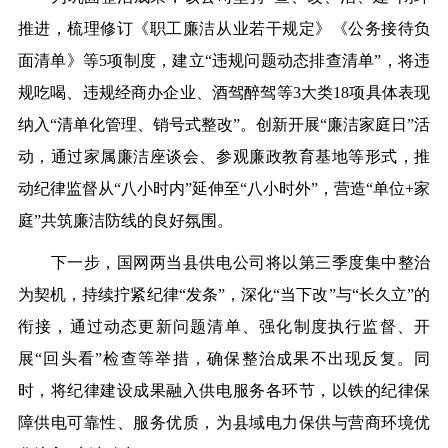
推进，梳理修订《职工廉洁从业若干规定》《公务接待负
面清单》等5项制度，建立“违规问题动态排查清单”，将违
规吃喝、违规经商办企业、酒驾醉驾等3大类18项具体表现
纳入“清单化管理、销号式整改”。创新开展“廉洁家庭日”活
动，通过家属廉洁座谈会、参观廉政教育基地等形式，推
动纪律监督从“八小时内”延伸至“八小时外”，营造“单位+家
庭”共筑廉洁防线的良好氛围。
下一步，国网两当县供电公司将以第三季度集中整治
为契机，持续拧紧纪律“发条”，深化“当下改”与“长久立”的
衔接，通过动态更新问题清单、强化制度执行监督、开
展“回头看”
检查
等举措，确保整治成果不出现反复。同
时，将纪律建设成果融入供电服务各环节，以铁的纪律保
障供电可靠性、服务优质，为县域电力保供与营商环境优