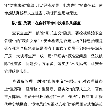
守“防患未然”底线，以“经济发展，电力先行”的责任感、使
命感认真践行
央
企担当，确保民生用电无忧。
以“查”为要：在自我革命
中
找准作风痛点
查安全生
产
：破除“形式主义”隐患。要检视整治安全
管理
中
的“表面文章”：安全检查是否走过场？隐患治理是
否存死角？应急演练是否流于形式？
党
员干部须带头深入
厂房、大坝等生
产
一线，用“严细实”标准查问题，坚决破
除“检查多、问题少，方案多、落实少”不良风气，让安全
管理落到实处。
查设备管理：纠治“官僚主义”积弊。针对管理链条
上“重部署、轻管控；重留痕、轻实效”的形式主义、官僚
主义弊病。
党
员干部必须坚持“一线工作法”，摒弃“听汇报
代替实地勘察、惯性思维忽视动态变化”的思维定式和决策