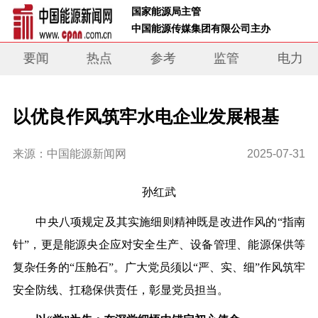
 国家能源局主管 
 中国能源传媒集团有限公司主办     
要闻
热点
参考
监管
电力
以优良作风筑牢水电企业发展根基
来源：中国能源新闻网
2025-07-31
孙红武
中
央
八项规定及其实施细则精神既是改进作风的“指南
针”，更是能源
央
企应对安全生
产
、设备管理、能源保供等
复杂任务的“压舱石”。广大
党
员须以“严、实、细”作风筑牢
安全防线、扛稳保供责任，彰显
党
员担当。