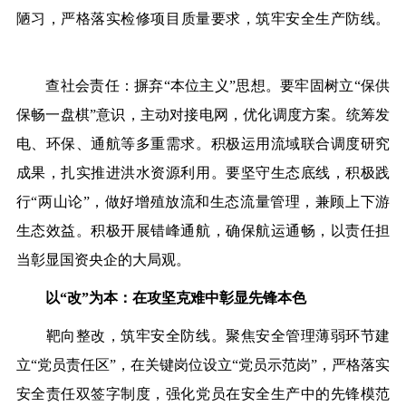
陋
习
，严格落实检修项目质量要求，筑牢安全生
产
防线。
查社会责任：摒弃“本位主义”思想。要牢固树立“保供
保畅一盘棋”意识，主动对接电网，优化调度方案。统筹发
电、环保、通航等多重需求。积极运用流域联合调度研究
成果，扎实推进洪水资源利用。要坚守生态底线，积极践
行“两山论”，做好增殖放流和生态流量管理，兼顾上下游
生态效益。积极开展错峰通航，确保航运通畅，以责任担
当彰显国资
央
企的大局观。
以“改”为本：在攻坚
克
难
中
彰显先锋本色
靶向整改，筑牢安全防线。
聚焦安全管理薄弱环节建
立“党员责任区”，在关键岗位设立“党员示范岗”，严格落实
安全责任双签字制度，强化党员在安全生产中的先锋模范