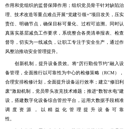
作用和党组织的监督保障作用
；组织
党
员骨干针对缺陷治
理、技术改造等重点难点开展“
党
建引领+”项目攻关，压实
责任、明确节点，确保目标可量化、过程可追溯。同时认
真落实基层减负工作要求，系统整合各类清单报表、检查
督导，切实为一线减负，让职工专注于安全生
产
，通过作
风整治推动安全管理提升。
创
新
机制，提升设备质效。将“厉行勤俭节约”融入设
备管理，全面推行以可靠性为
中
心的检修策略（RCM），
合理安排检修计划，全面提升设备运行效率；建立“修旧利
废”激励机制，
党
员带头攻
克
技术难题；推进“数智水电”建
设，搭建数字化设备综合管控
平
台，运用大数据手段精准
调度资源，以精益化管理提升设备可靠
性。