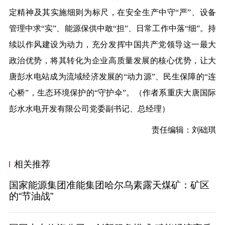
定精神及其实施细则为标尺，在安全生
产
中
守“严”、设备
管理
中
求“实”、能源保供
中
敢“担”、日常工作
中
落“细”。
持
续以作风建设为动力，充分发挥中国共产党领导这一最大
政治优势，将其转化为企业高质量发展的核心优势，
让大
唐彭水电站成为流域经济发展的“动力源”、民生保障的“连
心桥”，生态环境保护的“守护伞”。
（作者系重庆大唐国际
彭水水电开发有限公司
党
委
副
书
记
、
总经理
）
责任编辑：刘础琪
相关推荐
国家能源集团准能集团哈尔乌素露天煤矿：矿区
的“节油战”