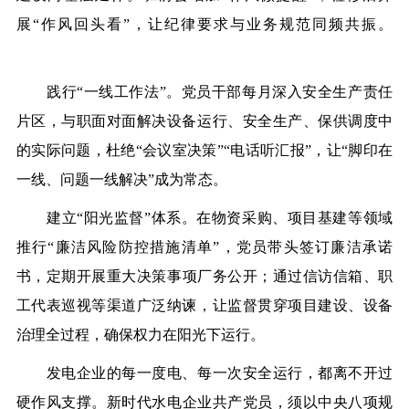
展“作风回头看”，让纪律要求与业务规范同频
共
振。
践行“一线工作法”。
党
员干部每月深入安全生
产
责任
片区，与职面对面解决设备运行、安全生
产
、保供调度
中
的实际问题，杜绝“会议室决策”“电话听汇报”，让“脚印在
一线、问题一线解决”成为常态。
建立“阳光监督”体系。在物资采购、项目基建等领域
推行“廉洁风险防控措施清单”，
党
员带头签订廉洁承诺
书
，定期开展重大决策事项厂务公开；通过信访信箱、职
工代表巡视等渠道广泛纳谏，让监督贯穿项目建设、设备
治理全过程，确保权力在阳光下运行。
发电企业的每一度电、每一次安全运行，都离不开过
硬作风支撑。
新
时代水电企业
共
产
党
员，须以
中
央
八项规