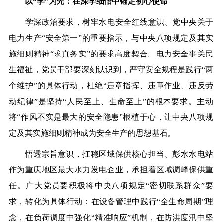
以“学”为先：在深学细悟
中
锚定初心使命
学深政治要求，树牢水电安全红线意识。
党
中
央
关于
电力生
产
“安全第一”的重要指示，与
中
央
八项规定及其实
施细则精神“求真务实”的要求高度契合。电力安全事关民
生福祉，
党员干部要深刻认识到，严守安全规程是践行“两
个维护”的具体行动，杜绝“违章指挥、违章作业、违反劳
动纪律”是坚持“人民至上、生命至上”的根本要求
。主动
将“作风不实是最大的安全隐患”根植于心，让
中
央
八项规
定及其实施细则精神成为安全生
产
的思想基石。
悟透宗旨意识，扛稳区域保供核心担当。彭水水电站
作为重庆地区最大水力发电企业，承担着区域调峰保供重
任。广大
党
员要积极将
中
央
八项规定“密切联系群众”要
求，转化为具体行动：在设备管理
中
践行“全生命周期”理
念，在负荷调度
中
强
化“精准响应”机制，在防洪度汛
中
坚