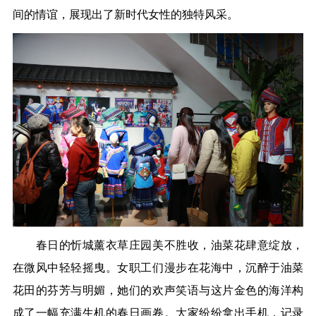
间的情谊，展现出了新时代女性的独特风采。
春日的忻城薰衣草庄园美不胜收，油菜花肆意绽放，
在微风中轻轻摇曳。女职工们漫步在花海中，沉醉于油菜
花田的芬芳与明媚，她们的欢声笑语与这片金色的海洋构
成了一幅充满生机的春日画卷。大家纷纷拿出手机，记录