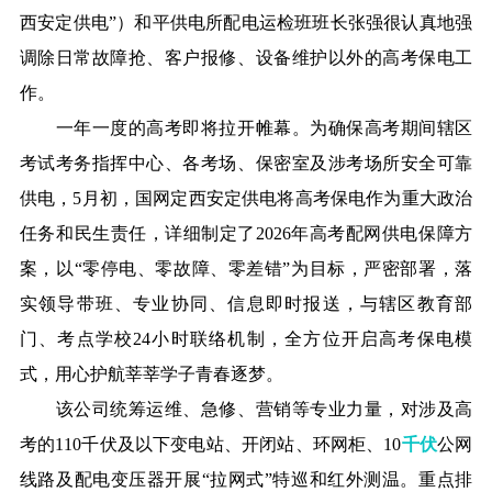
西安定供电”）
和平供电所配电运检班班长张强很认真地强
调除日常故障抢、客户报修、设备维护以外的高考保电工
作。
一年一度的高考即将拉开帷幕。为确保高考期间辖区
考试考务指挥中心、各考场、保密室及涉考场所安全可靠
供电，5月初，
国网定西安定供电
将高考保电作为重大政治
任务和民生责任，详细制定了2026年高考配网供电保障方
案，以“零停电、零故障、零差错”为目标，严密部署，落
实领导带班、专业协同、信息即时报送，与辖区教育部
门、考点学校24小时联络机制，全方位开启高考保电模
式，用心护航莘莘学子青春逐梦。
该公司统筹运维、急修、营销等专业力量，对涉及高
考的110千伏及以下变电站、开闭站、环网柜、10
千伏
公网
线路及配电变压器开展“拉网式”特巡和红外测温。重点排