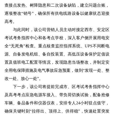
查接点发热、树障隐患和二次设备缺陷，建立问题台账，
逐项整改“销号”，确保所有供电线路设备以健康状态迎接
高考。
与此同时，该公司营销人员主动对接定西市、安定区
考试考务指挥中心和各考点学校，深入客户侧开展用电安
全“无死角”检查。重点核查监控指挥系统、UPS不间断电
源、自备发电机组、备自投装置、高低压设备保护定值设
置及值班电工配置等情况，发现隐患当场整改，并制定安
全用电保障措施及电气事故应急预案，做到“发现一处、整
改一处、放心一处”。
下一步，该公司将提前完成市、区考试考务指挥中心
及高考考点应急电源车接入、带负荷切换试验，配备抢修
车辆、备品备件和仪器仪表，安排专人24小时驻点值守，
确保关键时刻“拉得出、顶得上、供得稳”，快速处置突发