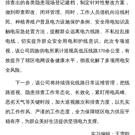
排查出的各类隐患现场登记建档，制定针对性整改方案，
做到即查即改、闭环管理。同时，工作人员借机向沿线村
民、种植养殖户普及电力设施保护条例、安全用电知识及
触电应急处置方法，提醒群众远离电力线路、不私拉乱接
电线，切实提升群众安全用电和护线意识。此次专项巡
视，
该公司
四族供电所累计巡视高低压线路
370余
公里，有
效提升了辖区电网设备健康水平，彻底化解了多项用电安
全风险。
下一步，
该公司
将持续强化线路日常运维管理，把线
路巡视、隐患排查工作常态化、长效化，紧盯用电高峰、
恶劣天气等关键时段，加大巡视频次和排查力度，以扎实
的工作作风、严谨的工作态度，全力保障辖区电力供应平
稳有序，为群众美好生活提供坚强电力支撑。
实习编辑：王雪聪