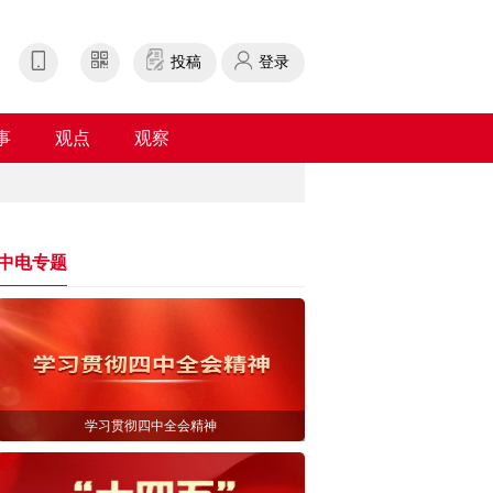
投稿
登录
事
观点
观察
中电专题
学习贯彻四中全会精神