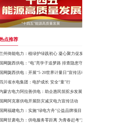
“十四五”能源高质量发展
热点推荐
兰州倚能电力：植绿护绿践初心 凝心聚力促发展
国网陇西供电：“电”亮学子追梦路 排查隐患守平安
国网陇西供电：开展“5·20世界计量日”宣传活动
四川省水电集团：电护成长 安全“童”行
内蒙古电力阿拉善供电：助企惠民筑驼乡发展根基
国网阿克塞供电开展防灾减灾电力宣传活动
国网福建电力：实施“绿电方舟”公益品牌项目
国网甘肃电力：供电服务零距离 为青春赶考“充满电”