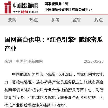
 国家能源局主管 
 中国能源传媒集团有限公司主办     
要闻
热点
参考
监管
观点
国网高台供电：“红色引擎” 赋能蜜瓜
产业
来源：中国能源新闻网
2026-05-28
中国能源新闻网讯
（张磊）
5月28
日，国家电网甘肃电
力（张掖电骆驼）连心桥共产党员服务队走进张掖市高台
县南华镇果途种植农民专业合作社的蜜瓜育苗中心，对智
能育苗设备、供电线路及配电设施开展全面巡检维护，为
蜜瓜产业提质增效注入强劲“电动力”。