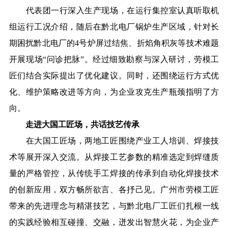
代表团一行深入生产现场，在运行集控室认真听取机
组运行工况介绍，随后在黔北电厂锅炉生产区域，针对长
期困扰黔北电厂的4号炉屏过结焦、折焰角积灰等技术难题
开展现场“问诊把脉”。经过细致
勘察
与深入研讨，劳模工
匠们结合实际提出了优化建议。同时，还围
绕运行方式
优
化、维护策略改进等方向，为企业攻克生产瓶颈指明了方
向。
走进大国工匠场，共话技艺传承
在大国工匠场，两地工匠围绕产业工人培训、焊接技
术等展开深入交流。从焊接工艺参数的精准选定到焊缝质
量的严格管控，从传统手工焊接的传承到自动化焊接技术
的创新应用，双方畅所欲言、各抒己见。广州市劳模工匠
带来的先进理念与精湛技艺，与黔北电厂工匠们扎根一线
的实践经验相互碰撞、交融，迸发出智慧火花，为企业产