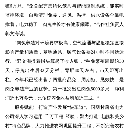
破6万只。“兔舍配齐集约化笼具与智能控制系统，能实时
监控环境、自动清理兔粪，通风、温控、供水设备全靠电
撑着，电力稳了，肉兔生长才有健康保障。”合作社负责人
郭文海说。
“肉兔养殖对环境要求极高，空气流通与温度稳定直接
影响产量和质量，基地通风、暖气设备要24小时不间断运
行。”郭文海扳着指头算起了收入账，“种兔繁殖周期约30
天，仔兔出生后32天分栏，育肥40天左右，75天即可出
栏。今年我已经出售了两批商品兔，周期短、见效快，是
肉兔养殖产业的优势。第一批次出栏肉兔5000多只，净利
润近七万多元，比传统养兔收益增加近三成。”
服务赋能，打造产业发展“快车道”。国网甘肃省电力
公司深入学习运用“千万工程”经验，聚力打造“电靓和美乡
村”特色品牌，大力推进农网巩固提升工程，不断完善农村