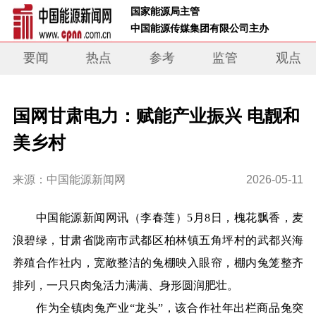
 国家能源局主管 
 中国能源传媒集团有限公司主办     
要闻
热点
参考
监管
观点
国网甘肃电力：赋能产业振兴 电靓和
美乡村
来源：中国能源新闻网
2026-05-11
中
国能源新闻网讯
（李春莲）
5月8日，槐花飘香，麦
浪碧绿，甘肃省陇南市武都区柏林镇五角坪村的武都兴海
养殖合作社内，宽敞整洁的兔棚映入眼帘，棚内兔笼整齐
排列，一只只肉兔活力满满、身形圆润肥壮。
作为全镇肉兔产业“龙头”，该合作社年出栏商品兔突