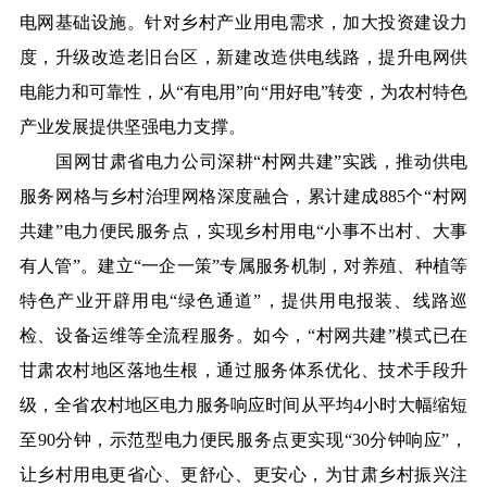
电网基础设施。针对乡村产业用电需求，加大投资建设力
度，升级改造老旧台区，新建改造供电线路，
提升电网
供
电能力和可靠性，从“有电用”向“用好电”转变，为农村特色
产业发展提供坚强电力支撑。
国网甘肃省电力公司深耕“村网共建”实践，推动供电
服务网格与乡村治理网格深度融合，累计建成885个“村网
共建”电力便民服务点，实现乡村用电“小事不出村、大事
有人管”。建立“一企一策”专属服务机制，对养殖、种植等
特色产业开辟用电“绿色通道”，提供用电报装、线路巡
检、设备运维等全
流程服务
。如今，“村网共建”模式已在
甘肃农村地区落地生根，通过服务体系优化、技术手段升
级，全省农村地
区电力
服务响应时间从平均4小时大幅缩短
至90分钟，示范型电力便民服务点更实现“30分钟响应”，
让乡村用电更省心、更舒心、更安心，为甘肃乡村振兴注