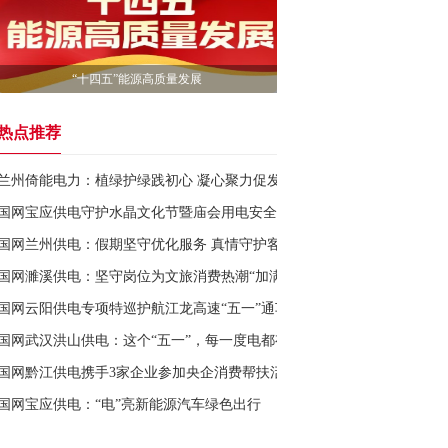
“十四五”能源高质量发展
热点推荐
兰州倚能电力：植绿护绿践初心 凝心聚力促发展
国网宝应供电守护水晶文化节暨庙会用电安全
国网兰州供电：假期坚守优化服务 真情守护客户需求
国网濉溪供电：坚守岗位为文旅消费热潮“加满电”
国网云阳供电专项特巡护航江龙高速“五一”通车
国网武汉洪山供电：这个“五一”，每一度电都有温度
国网黔江供电携手3家企业参加央企消费帮扶活动
国网宝应供电：“电”亮新能源汽车绿色出行