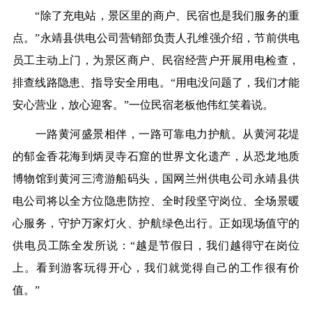
“除了充电站，景区里的商户、民宿也是我们服务的重
点。”永靖县供电公司营销部负责人孔维强介绍，节前供电
员工主动上门，为景区商户、民宿经营户开展用电检查，
排查线路隐患、指导安全用电。“用电没问题了，我们才能
安心营业，放心迎客。”一位民宿老板他伟红笑着说。
一路黄河盛景相伴，一路可靠电力护航。从黄河花堤
的郁金香花海到炳灵寺石窟的世界文化遗产，从恐龙地质
博物馆到黄河三湾游船码头，国网兰州供电公司永靖县供
电公司将以全方位隐患防控、全时段坚守岗位、全场景暖
心服务，守护万家灯火、护航绿色出行。正如现场值守的
供电员工陈全发所说：“越是节假日，我们越得守在岗位
上。看到游客玩得开心，我们就觉得自己的工作很有价
值。”