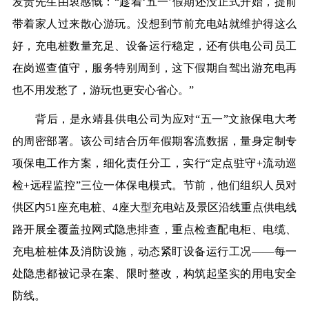
发贵先生由衷感慨：“趁着‘五一’假期还没正式开始，提前
带着家人过来散心游玩。没想到节前充电站就维护得这么
好，充电桩数量充足、设备运行稳定，还有供电公司员工
在岗巡查值守，服务特别周到，这下假期自驾出游充电再
也不用发愁了，游玩也更安心省心。”
背后，是永靖县供电公司为应对“五一”文旅保电大考
的周密部署。该公司结合历年假期客流数据，量身定制专
项保电工作方案，细化责任分工，实行“定点驻守+流动巡
检+远程监控”三位一体保电模式。节前，他们组织人员对
供区内51座充电桩、4座大型充电站及景区沿线重点供电线
路开展全覆盖拉网式隐患排查，重点检查配电柜、电缆、
充电桩桩体及消防设施，动态紧盯设备运行工况——每一
处隐患都被记录在案、限时整改，构筑起坚实的用电安全
防线。