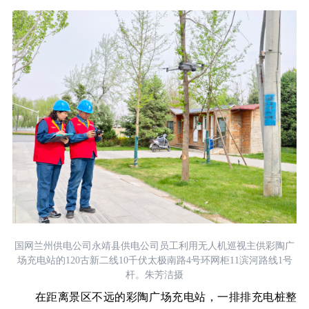
国网兰州供电公司永靖县供电公司员工利用无人机巡视主供彩陶广
场充电站的120古新二线10千伏太极南路4号环网柜11滨河路线1号
杆。朱芳洁摄
在距离景区不远的彩陶广场充电站，一排排充电桩整