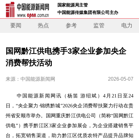
 国家能源局主管 
 中国能源传媒集团有限公司主办     
要闻
热点
参考
监管
电力
国网黔江供电携手3家企业参加央企
消费帮扶活动
来源：中国能源新闻网
2026-05-07
中国能源新闻网讯（杨笛
游绍斌
）
4月21日至24
日，
“
央企聚力·锦绣黔城”2026央企消费帮扶聚力行动在贵
州省安顺市举办。国网
重庆
黔江供电公司（简称“国网黔江
供电”）
携手
黔江
区3
家企业
参加
展会，
为企业搭建销售平
台，
拓宽销售渠道，助力
黔江区优质
农特产品
提升
品牌知