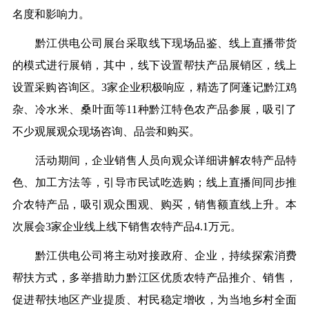
名度和影响力
。
黔江供电公司展台采取线下现场品鉴、线上直播带货
的模式
进行展销
，
其中，线下
设置帮扶产品展销区，线上
设置采购咨询区
。
3家企业积极响应，精选了
阿蓬记黔江鸡
杂
、
冷水米
、
桑叶面
等11种黔江特色农产品参展，吸引了
不少观展观众现场咨询、品尝和购买。
活动
期间，
企业销售
人员
向观众详细
讲解农特产品特
色
、
加工方法等
，
引导市民试吃选购
；
线上直播间同步推
介农特产品，
吸引观众围观、购买，销售额直线上升
。
本
次展会
3家企业线上线下销售农特产品4.1万元。
黔江供电公司将
主动对接政府、企业，
持续
探索消费
帮扶方式，多举措
助力
黔江区
优质农特产品
推介、销售
，
促进
帮扶地区产业提质、
村民
稳定增收，为
当地
乡村
全面