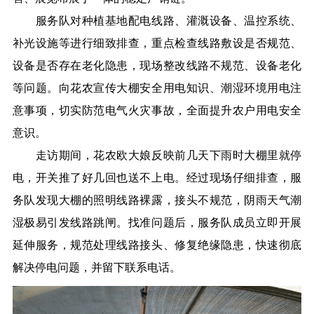
服务队对种植基地配电线路、灌溉设备、温控系统、
补光设施等进行细致排查，重点检查线路敷设是否规范、
设备是否存在老化隐患，现场整改线路不规范、设备老化
等问题。向花农宣传大棚安全用电知识、潮湿环境用电注
意事项，切实防范电气火灾事故，全面提升农户用电安全
意识。
走访期间，花农欧大娘反映前几天下雨时大棚里就停
电，开关推了好几回也送不上电。经过现场仔细排查，服
务队发现大棚的照明线路裸露，接头不规范，阴雨天气潮
湿极易引发线路跳闸。找准问题后，服务队成员立即开展
延伸服务，规范处理线路接头、修复绝缘隐患，快速彻底
解决停电问题，并留下联系电话。