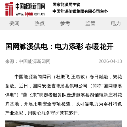
 国家能源局主管 
 中国能源传媒集团有限公司主办     
要闻
热点
参考
监管
电力
国网濉溪供电：电力添彩 春暖花开
来源：中国能源新闻网
2026-04-13
中国能源新闻网讯（杜鹏飞 王惠敏）春日融融，繁花
竞放。近日，国网安徽省濉溪县供电公司（简称“国网濉溪
供电”）“燕飞来”志愿者服务队走进濉溪县四铺镇新庄村花
卉基地，开展用电安全专项检查，以可靠电力为乡村特色
产业添彩，用暖心服务守护繁花盛开。