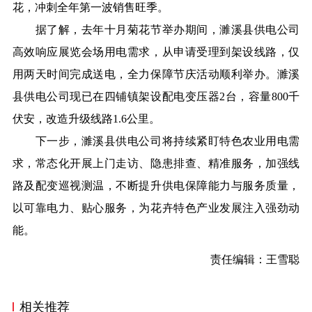
花，冲刺全年第一波销售旺季。
据了解，去年十月菊花节举办期间，濉溪县供电公司
高效响应展览会场用电需求，从申请受理到架设线路，仅
用两天时间完成送电，全力保障节庆活动顺利举办。濉溪
县供电公司现已在四铺镇架设配电变压器2台，容量800千
伏安，改造升级线路1.6公里。
下一步，濉溪县供电公司将持续紧盯特色农业用电需
求，常态化开展上门走访、隐患排查、精准服务，加强线
路及配变巡视测温，不断提升供电保障能力与服务质量，
以可靠电力、贴心服务，为花卉特色产业发展注入强劲动
能。
责任编辑：王雪聪
相关推荐