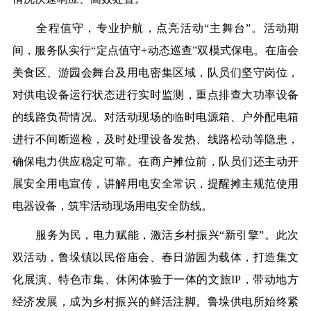
全程值守，专业护航，点亮活动“主舞台”。活动期
间，服务队实行“定点值守+动态巡查”双模式保电。在庙会
美食区、游园会舞台及用电密集区域，队员们坚守岗位，
对供电设备运行状态进行实时监测，重点排查大功率设备
的线路负荷情况。对活动现场的临时电源箱、户外配电箱
进行不间断巡检，及时处理设备发热、线路松动等隐患，
确保电力供应稳定可靠。在商户摊位前，队员们还主动开
展安全用电宣传，讲解用电安全常识，提醒摊主规范使用
电器设备，筑牢活动现场用电安全防线。
服务为民，电力赋能，激活乡村振兴“新引擎”。此次
双活动，鲁垛镇以民俗庙会、春日游园为载体，打造集文
化展演、特色市集、休闲体验于一体的文旅IP，带动地方
经济发展，成为乡村振兴的鲜活注脚。鲁垛供电所始终紧