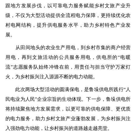
跟地方发展步伐，以可靠电力服务赋能乡村文旅产业升
级，不仅为大型活动提供全流程电力保障，更持续优化农
村电网结构，提升供电服务水平，助力乡村特色产业发
展。
从田间地头的农业生产用电，到乡村市集的商户经营
用电，再到文旅活动的公共服务用电，供电所的“电暖
流”志愿服务队始终冲锋在前，用责任与担当守护万家灯
火，为乡村振兴注入源源不断的电力动能。
此次两场大型活动的圆满保电，是鲁垛供电所践行“人
民电业为人民”企业宗旨的生动体现。下一步，鲁垛供电所
将持续聚焦地方发展需求，以更可靠的供电保障、更优质
的电力服务，助力乡村文旅产业蓬勃发展，为乡村振兴注
入强劲电力动能，让乡村振兴的道路越走越亮堂。