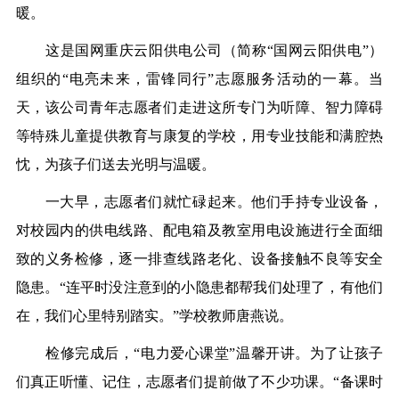
暖。
这是国网重庆云阳供电公司（简称“国网云阳供电”）
组织的
“电亮未来，雷锋同行”志愿服务活动的一幕。当
天，
该
公司青年志愿者们走进这所专门为听障、智力障碍
等特殊儿童提供教育与康复的学校，用专业技能和满腔热
忱，为孩子们送去光明与温暖。
一大早，志愿者们就忙碌起来。他们手持专业设备，
对校园内的供电线路、配电箱及教室用电设施进行全面细
致的义务检修，逐一排查线路老化、设备接触不良等安全
隐患。
“连平时没注意到的小隐患都帮我们处理了，有他们
在，我们心里特别踏实。”学校教师唐燕说。
检修完成后，
“电力爱心课堂”温馨开讲。为了让孩子
们真正听懂、记住，志愿者们提前做了不少功课。“备课时