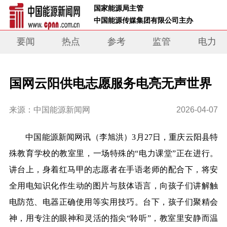
 国家能源局主管 
 中国能源传媒集团有限公司主办     
要闻
热点
参考
监管
电力
国网云阳供电志愿服务电亮无声世界
来源：中国能源新闻网
2026-04-07
中国能源新闻网讯（
李旭洪
）3月27日，重庆云阳县特
殊教育学校的教室里，一场特殊的“电力课堂”正在进行。
讲台上，身着红马甲的志愿者在手语老师的配合下，将安
全用电知识化作生动的图片与肢体语言，向孩子们讲解触
电防范、电器正确使用等实用技巧。台下，孩子们聚精会
神，用专注的眼神和灵活的指尖“聆听”，教室里安静而温