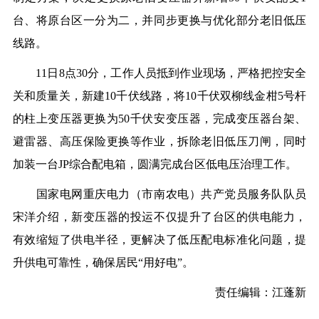
台、将原台区一分为二，并同步更换与优化部分老旧低压
线路。
11日8点30分，工作人员抵到作业现场，严格把控安全
关和质量关，新建10千伏线路，将10千伏双柳线金柑5号杆
的柱上变压器更换为50千伏安变压器，完成变压器台架、
避雷器、高压保险更换等作业，拆除老旧低压刀闸，同时
加装一台JP综合配电箱，圆满完成台区低电压治理工作。
国家电网重庆电力（市南农电）共产党员服务队队员
宋洋介绍，新变压器的投运不仅提升了台区的供电能力，
有效缩短了供电半径，更解决了
低压配电标
准化问题，提
升供电可靠性，确保居民“用好电”。
责任编辑：
江蓬
新