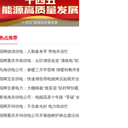
“十四五”能源高质量发展
热点推荐
国网德清供电：人勤春来早 带电作业忙
国网重庆市南供电：台区增容改造“满格电”助力乡村振兴
乌海供电公司：春暖三月学雷锋 情暖特教伴童行
国网宝应供电：快速增容用电烧烤店如期开业
国网甘肃电力：大棚移栽“致富苗”驻村帮扶暖人心
青海海东供电公司：电靓高原十年路 “零碳”乡村幸福长
国网开州供电：不负春光好 电力助农忙
国网重庆开州供电公司开展植树护林志愿活动