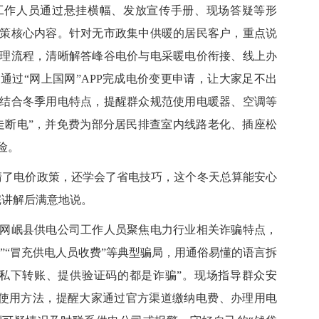
作人员通过悬挂横幅、发放宣传手册、现场答疑等形
策核心内容。针对无市政集中供暖的居民客户，重点说
理流程，清晰解答峰谷电价与电采暖电价衔接、线上办
通过“网上国网”APP完成电价变更申请，让大家足不出
结合冬季用电特点，提醒群众规范使用电暖器、空调等
走断电”，并免费为部分居民排查室内线路老化、插座松
险。
了电价政策，还学会了省电技巧，这个冬天总算能安心
完讲解后满意地说。
岷县供电公司工作人员聚焦电力行业相关诈骗特点，
费”“冒充供电人员收费”等典型骗局，用通俗易懂的语言拆
私下转账、提供验证码的都是诈骗”。现场指导群众安
功能使用方法，提醒大家通过官方渠道缴纳电费、办理用电