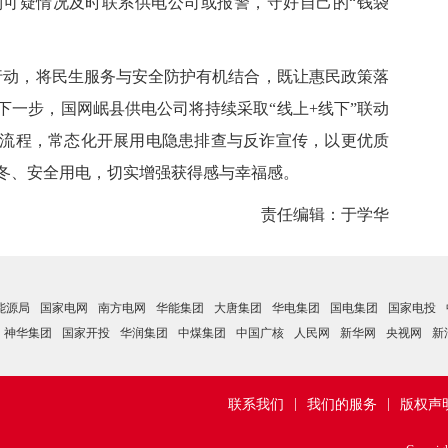
可疑情况及时联系供电公司或报警，守好自己的“钱袋
动，将民生服务与安全防护有机结合，既让惠民政策落
下一步，国网岷县供电公司将持续采取“线上+线下”联动
流程，常态化开展用电隐患排查与反诈宣传，以更优质
冬、安全用电，切实增强获得感与幸福感。
责任编辑：于学华
能源局
国家电网
南方电网
华能集团
大唐集团
华电集团
国电集团
国家电投
神华集团
国家开投
华润集团
中煤集团
中国广核
人民网
新华网
央视网
新
|
|
联系我们
我们的服务
版权声