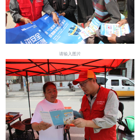
请输入图片