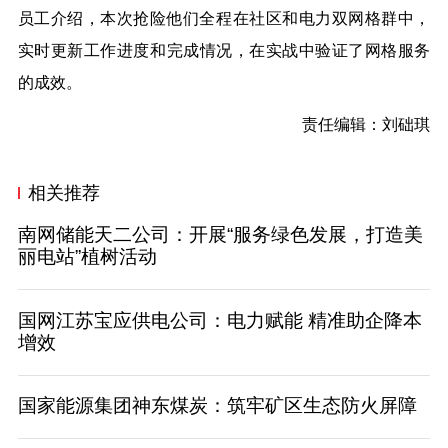
员工介绍，本次抢险他们全程在社区和电力双网格群
中
，
实时更
新
工作进度和完成情况，在实战
中
验证了网格服务
的成效。
责任编辑：刘础琪
相关推荐
南网储能天二公司：开展“服务绿色发展，打造美
丽电站”植树活动
国网江苏宝应供电公司：电力赋能 精准助企降本
增效
国家能源集团神东煤炭：筑牢矿区生态防火屏障