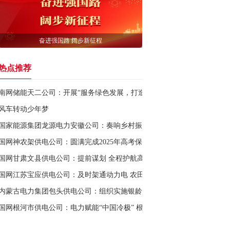
奋进强国路 阔步新征程
热点推荐
南网储能天二公司：开展“服务绿色发展，打造美丽电站”植树活动
风车转动少年梦
国家能源集团龙源电力安徽公司：奏响乡村振兴“渔光曲”
国网神农架供电公司：圆满完成2025年高考保电任务
国网甘肃文县供电公司：提前谋划 全程护航高考保电
国网江苏宝应供电公司：及时架通动力电 农田灌溉再不愁
内蒙古电力集团包头供电公司：组织实施银龄关爱志愿服务活动
国网根河市供电公司：电力赋能“中国冷极” 根河市冷资源焕发新活力