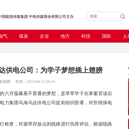
中国能源传媒集团 中电传媒股份有限公司主办
油气
煤炭
企业
地方
科技
国际
人
达供电公司：为学子梦想插上翅膀
新闻网
时间：
2025-06-12 09:45
的六月蕴藏着不普通的梦想，是莘莘学子在寒窗苦读后
古电力集团乌海乌达供电公司提前组织部署，对所辖保电
。
检查，对接带存放点的线路进行负荷评估，根据线路