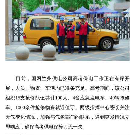
目前，国网兰州供电公司高考保电工作正在有序开
展，人员、物资、车辆均已准备充足。高考期间，该公司
组织15支抢修队伍
共
计190人、4台应急发电车、49辆抢修
车、1000余件抢修物资就
近
值守。两级指挥
中
心密切关注
天气变化情况，加
强
与气象部门的联系，遇到突发情况立
即响应，确保高考供电保障万无一失。