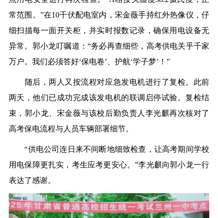
常范围。”在10千伏配电室内，宋金薇手持红外热像仪，仔
细扫描每一面开关柜，并实时报数
记
录，确保用电设备无
异常。郭小龙叮嘱道：“务必再查细些，高考供电关乎千家
万户。我们必须答好‘保电卷’、护航‘学子梦’！”
随后，两人又按流程对应急发电机进行了复检。此前
两天，他们已成功完成该发电机的联调启停试验。复检结
束，郭小龙、宋金薇与该校后勤负责人
李
光麒再次核对了
高考保电流程与人员车辆部署细节。
“供电公司连日来不间断地细致检查，让高考期间学校
用电保障更扎实，考生应考更安心。”
李
光麒向郭小龙一行
表达了感谢。