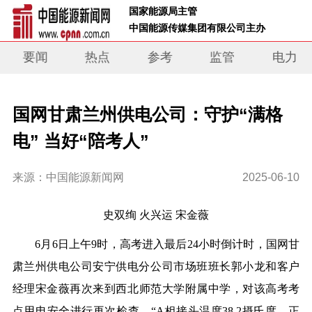
 国家能源局主管 
 中国能源传媒集团有限公司主办     
要闻
热点
参考
监管
电力
国网甘肃兰州供电公司：守护“满格
电” 当好“陪考人”
来源：中国能源新闻网
2025-06-10
史双绚 火兴运 宋金薇
6月6日上午9时，高考进入最后24小时倒计时，国网甘
肃兰州供电公司安宁供电分公司市场班班长郭小龙和客户
经理宋金薇再次来到
西
北师范大学附属
中
学，对该高考考
点用电安全进行再次检查。“A相接头温度38.2摄氏度，正