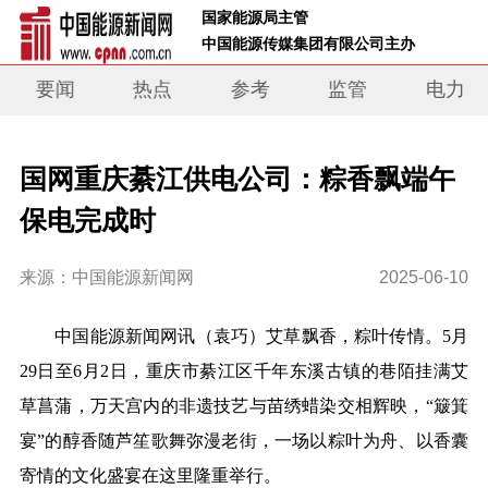
 国家能源局主管 
 中国能源传媒集团有限公司主办     
要闻
热点
参考
监管
电力
国网重庆綦江供电公司：粽香飘端午
保电完成时
来源：中国能源新闻网
2025-06-10
中国能源新闻网讯（袁巧）艾草飘香，粽叶传情。5月
29日至6月2日，重庆市綦江区千年东溪古镇的巷陌挂满艾
草菖蒲，万天宫内的非遗技艺与苗绣蜡染交相辉映，“簸箕
宴”的醇香随芦笙歌舞弥漫老街，一场以粽叶为舟、以香囊
寄情的文化盛宴在这里隆重举行。