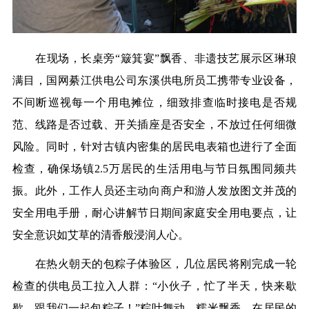
在现场，长桌旁“簸箕宴”飘香、非遗技艺展示区琳琅
满目，国网綦江供电公司东溪供电所员工携带专业设备，
不间断巡视每一个用电摊位，细致排查临时接电是否规
范、线路是否过载、开关插座是否安全，不放过任何细微
风险。同时，针对古镇内密集的居民电表箱也进行了全面
检查，确保场镇2.5万居民的生活用电与节日氛围同频共
振。此外，工作人员还主动向商户和游人发放图文并茂的
安全用电手册，耐心讲解节日期间家庭安全用电要点，让
安全意识如艾草的清香般浸润人心。
在热火朝天的包粽子体验区，几位居民将刚完成一轮
检查的供电员工拉入人群：“小伙子，忙了半天，快来歇
歇，跟我们一起包粽子！”粽叶舞动，糯米飘香，在居民的