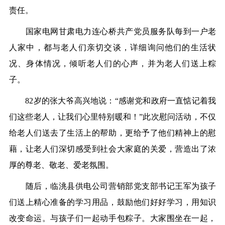
责任。
国家电网甘肃电力连心桥共产党员服务队每到一户老
人家中，都与老人们亲切交谈，详细询问他们的生活状
况、身体情况，倾听老人们的心声，并为老人们送上粽
子。
82岁的张大爷高兴地说：“感谢党和政府一直惦记着我
们这些老人，让我们心里特别暖和！”此次慰问活动，不仅
给老人们送去了生活上的帮助，更给予了他们精神上的慰
藉，让老人们深切感受到社会大家庭的关爱，营造出了浓
厚的尊老、敬老、爱老氛围。
随后，临洮县供电公司营销部党支部书记王军为孩子
们送上精心准备的学习用品，鼓励他们好好学习，用知识
改变命运。与孩子们一起动手包粽子。大家围坐在一起，