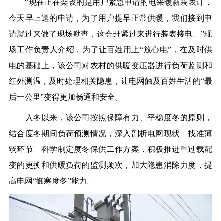
“现在正在架设的是用户紧急申请的电采暖新装表计，
今天早上送的申请，为了用户提早正常供暖，我们接到申
请就过来做了现场勘查，这会赶紧过来进行装表接电。”现
场工作负责人介绍，为了让百姓用上“放心电”，在及时供
电的基础上，该公司对农村的供暖变压器进行负荷监测和
红外测温，及时处理相关隐患，让电网触及百姓生活的“最
后一公里”变得更加畅通和安全。
入冬以来，该公司按照保障有力、平稳度冬的原则，
结合度冬期间负荷预测情况，深入剖析电网现状，找准薄
弱环节，科学制定度冬保供工作方案，积极推进重过载配
变的更换和供暖负荷的监测频次，加大隐患消除力度，提
高电网“御寒度冬”能力。