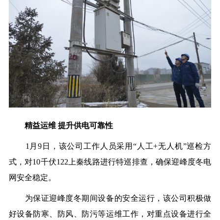
精益运维 提升供电可靠性
1月9日，该公司工作人员采用“人工+无人机”巡检方
式，对10千伏122上秦线路进行特巡排查，确保迎峰度冬电
网安全稳定。
为保证迎峰度冬期间设备的安全运行，该公司积极做
好设备防寒、防风、防污等运维工作，对重点设备进行全