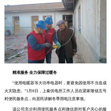
精准服务 全力保障过暖冬
“使用电暖器等大功率电器时，要避免因使用不当造成
火灾隐患。”1月8日，上秦供电所工作人员在梁家墩镇五号
村便民服务点，向居民讲解冬季用电注意事项。
该公司充分利用便民服务点和微信群对客户关心的服