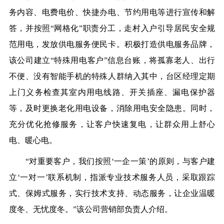
务内容、电费电价、快捷办电、节约用电等进行宣传和解
答，并按照“网格化”职责分工，走村入户引导居民安全规
范用电，发放供电服务便民卡。积极打造供电服务品牌，
该公司建立“特殊用电客户”信息台账，将孤寡老人、出行
不便、没有智能手机的特殊人群纳入其中，台区经理定期
上门义务检查其室内用电线路、开关插座、漏电保护器
等，及时更换老化用电设备，消除用电安全隐患。同时，
充分优化抢修服务，让客户快速复电，让群众用上舒心
电、暖心电。
“对重要客户，我们按照‘一企一策’的原则，与客户建
立‘一对一’联系机制，指派专业技术服务人员，采取跟踪
式、保姆式服务，实行技术支持、动态服务，让企业温暖
度冬、无忧度冬。”该公司营销部负责人介绍。