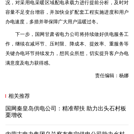
况，对采用电采暖区域配电承载力进行提前分析，及时对
容量不足变台增容，并加快业扩配套工程实施进度和用户
办电速度，多措并举保障广大用户温暖过冬。
下一步，国网甘肃省电力公司将持续做好供电服务工
作，继续在减环节、压时限、降成本、提效率、重服务等
关键办电环节持续发力，想民众所想，切实提升客户办电
满意度及电力获得感。
责任编辑：杨娜
相关推荐
国网秦皇岛供电公司：精准帮扶 助力出头石村板
栗增收