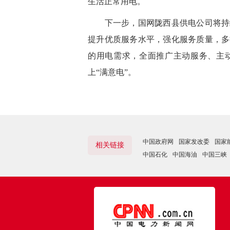
生活正常用电。
下一步，国网陇西县供电公司将持续
提升优质服务水平，强化服务质量，多
的用电需求，全面推广主动服务、主
上“满意电”。
中国政府网
国家发改委
国家
相关链接
中国石化
中国海油
中国三峡