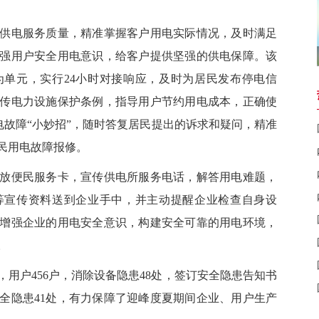
电服务质量，精准掌握客户用电实际情况，及时满足
强用户安全用电意识，给客户提供坚强的供电保障。该
单元，实行24小时对接响应，及时为居民发布停电信
传电力设施保护条例，指导用户节约用电成本，正确使
用电故障“小妙招”，随时答复居民提出的诉求和疑问，精准
民用电故障报修。
便民服务卡，宣传供电所服务电话，解答用电难题，
等宣传资料送到企业手中，并主动提醒企业检查自身设
增强企业的用电安全意识，构建安全可靠的用电环境，
。
用户456户，消除设备隐患48处，签订安全隐患告知书
安全隐患41处，有力保障了迎峰度夏期间企业、用户生产