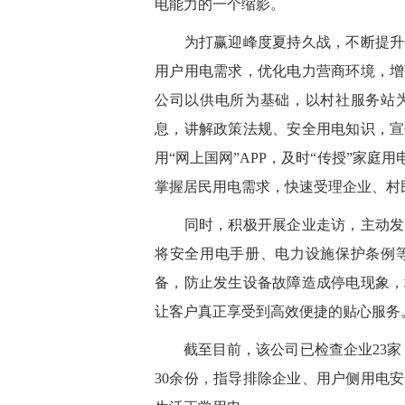
电能力的一个缩影。
为打赢迎峰度夏持久战，不断提升供
用户用电需求，优化电力营商环境，增
公司以供电所为基础，以村社服务站为
息，讲解政策法规、安全用电知识，宣
用“网上国网”APP，及时“传授”家庭
掌握居民用电需求，快速受理企业、村
同时，积极开展企业走访，主动发放
将安全用电手册、电力设施保护条例
备，防止发生设备故障造成停电现象，
让客户真正享受到高效便捷的贴心服务
截至目前，该公司已检查企业23家，
30余份，指导排除企业、用户侧用电