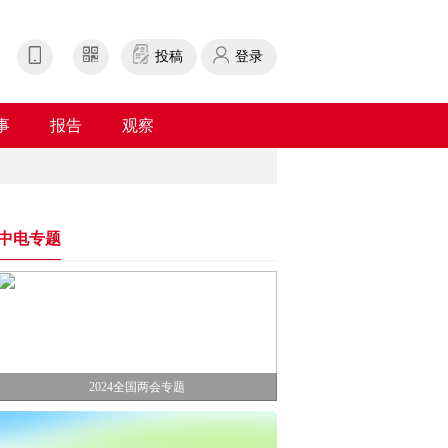
投稿
登录
事
报告
观察
中电专题
2024全国两会专题