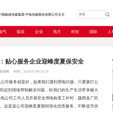
中国能源传媒集团 中电传媒股份有限公司主办
油气
煤炭
企业
地方
科技
国际
人
：贴心服务企业迎峰度夏保安全
新闻网
时间：
2024-07-09 16:29
电公司服务就是好，如果我们遇到用电问题，只要拨打公
间赶到现场帮助解决问题，给我们的生产生活带来极大
县供电公司工作人员开展安全用电检查工作时，陇西县广药
。这是该公司迎峰度夏期间强化优质服务，不断提升供