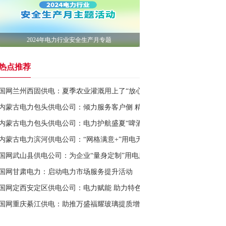
2024年电力行业安全生产月专题
热点推荐
国网兰州西固供电：夏季农业灌溉用上了“放心电”
内蒙古电力包头供电公司：倾力服务客户侧 精准护航保安全
内蒙古电力包头供电公司：电力护航盛夏“啤酒节”
内蒙古电力滨河供电公司：“网格满意+”用电无忧服务，点亮城市旅游名
国网武山县供电公司：为企业“量身定制”用电服务 当好电力“先行官”
国网甘肃电力：启动电力市场服务提升活动
国网定西安定区供电公司：电力赋能 助力特色小杂粮开创致富新路子
国网重庆綦江供电：助推万盛福耀玻璃提质增效