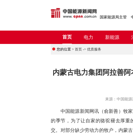
国家能源局主管
首页
电力
新能源
您的位置 >
首页
->
优质服务
内蒙古电力集团阿拉善阿
来源：
中国能源
中国能源新闻网讯
（俞新善）
牧家
的季节，为了让自家的骆驼褪去厚重的
交。对部分缺少劳动力的牧户，内蒙古