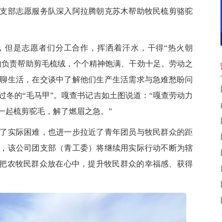
团支部志愿服务队深入阿拉腾朝克苏木帮助牧民梳剪骆驼
但是志愿者们分工合作，挥洒着汗水，干得“热火朝
的负责帮助剪毛梳绒，个个精神饱满、干劲十足。劳动之
聊生活，在交谈中了解他们生产生活需求与急难愁盼问
过冬的“毛马甲”。嘎查书记吉如土图说道：“嘎查劳动力
一起梳剪驼毛，解了燃眉之急
。
”
实际困难，也进一步拉近了青年团员与牧民群众的距
，该公司团支部（青工委）将继续用实际行动不断为辖
终把农牧民群众放在心中，提升牧民群众的幸福感、获得