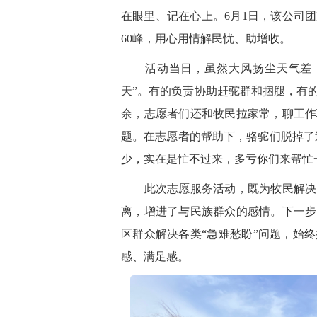
在眼里、记在心上。6月1日，该公司
60峰，用心用情解民忧、助增收。
活动当日，虽然大风扬尘天气差，
天”。有的负责协助赶驼群和捆腿，有
余，志愿者们还和牧民拉家常，聊工作
题。在志愿者的帮助下，骆驼们脱掉了
少，实在是忙不过来，多亏你们来帮忙
此次志愿服务活动，既为牧民解决了
离，增进了与民族群众的感情。下一步
区群众解决各类“急难愁盼”问题，始
感、满足感。