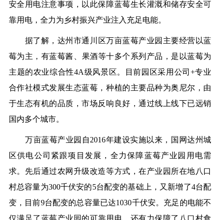
安全用电注意事项，
以此保障蓝莓生长灌溉和储存安全可
靠用电，全力
为乡村振兴
产
业
注入充足电能。
据了解，
达州市通川区万亩蓝莓
产
业
园
主要经营以蓝
莓为主，有
蓝莓
酱
、果酒等十多个系列
产
品，
是
以蓝莓为
主题的农业综合性4A级风景区。目前园区采用公司+专业
合作社模式发展生态蓝莓，种植的主要品种为奥尼尔，由
于生态有机的品质，市场反响良
好，
通过线上线下已远销
国内多个城市。
万亩蓝莓
产
业园自
2016
年建设实施以来，国网达州城
区供电公司紧跟项目发展，全力保障蓝莓
产
业园用电需
求。先后通过农网升级改造等方式，在
产
业园所在地八口
村
总
容量为300千伏安的5台配变的基础上，又
新
增了4台配
变，目前9台配变的
总
容量已达1030千伏安。充足的电能不
仅满足了蓝莓
产
业园的可靠用电，还有力保障了八口村食