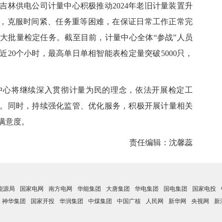
供电公司计量中心积极推动2024年老
旧
计量装置升
实，克服时间紧、任务重等困难，在保证日常工作正常完
大批量检定任务。
截至目前，计量中心全体“参战”人员
近20个小时
，最高
单
日单相智能表检定量突破5000只，
。
中心将继续深入贯彻计量为民的理念，依法开展检定工
。同时，持续强化监管、优化服务，积极开展计量相关
满意度。
责任编辑：
沈馨蕊
能源局
国家电网
南方电网
华能集团
大唐集团
华电集团
国电集团
国家电投
神华集团
国家开投
华润集团
中煤集团
中国广核
人民网
新华网
央视网
新