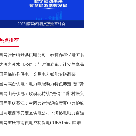
2023能源碳链新兴产业研讨会
热点推荐
国网张掖山丹县供电公司：春耕春灌保电忙 贴心服务入“心田”
大唐岩滩水电公司：与时间赛跑，让安兰李品牌实现产销新飞跃
国网临洮县供电：充足电力赋能冷链蔬菜
国网高台供电：电力赋能助力特色养殖“畜”势勃发
国网山丹供电：玫瑰花持续“走俏” “香”村振兴效益来
国网重庆綦江：村网共建为迎峰度夏电力护航
国网定西市安定区供电公司：满格电助力百姓“菜篮子”
国网重庆市南供电成功保电CUBAL全明星赛