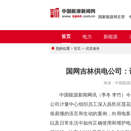
国家能源局主管
首页
电力
新能源
您的位置 >
首页
->
优质服务
国网吉林供电公司：
来源：
中国能源
中国能源新闻网讯
（
李冬
李竹
）
今
公司计量中心
组织员工
深入
昌邑区莲花
俗易懂的语言和生动的案例，向
用电客
以及日常生活中如何正确使用和维护电