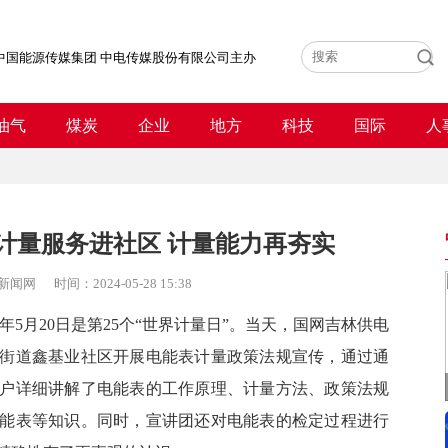
中国能源传媒集团 中电传媒股份有限公司主办
油气
煤炭
企业
地方
科技
国际
人
计量服务进社区 计量能力再夯实
新闻网
时间：
2024-05-28 15:38
年
5月20日是第25个“世界计量日”。
当天，
国网吉林供电
街道
鑫
基业
社区开展电能表计量政策法规宣传，通过通
户
详细讲解了电能表的工作原理、计量方法、政策法规
能表等知识。同时，
宣讲团
还
对
电能表的检定过程
进行