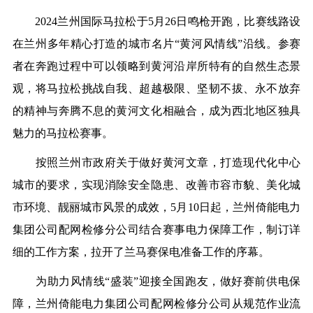
2024兰州国际马拉松于5月26日鸣枪开跑，比赛线路设
在兰州多年精心打造的城市名片“黄河风情线”沿线。参赛
者在奔跑过程中可以领略到黄河沿岸所特有的自然生态景
观，将马拉松挑战自我、超越极限、坚韧不拔、永不放弃
的精神与奔腾不息的黄河文化相融合，成为西北地区独具
魅力的马拉松赛事。
按照兰州市政府关于做好黄河文章，打造现代化中心
城市的要求，实现消除安全隐患、改善市容市貌、美化城
市环境、靓丽城市风景的成效，5月10日起，兰州倚能电力
集团公司配网检修分公司结合赛事电力保障工作，制订详
细的工作方案，拉开了兰马赛保电准备工作的序幕。
为助力风情线“盛装”迎接全国跑友，做好赛前供电保
障，兰州倚能电力集团公司配网检修分公司从规范作业流