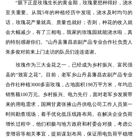
“眼下正是玫瑰生长的黄金期，玫瑰要想种得好，浇水
至关重要。从我5年的种植经历中发现，浇水及时均匀的
话，玫瑰花产量就高、质量也就好；否则，种花的收入就
会大幅减少，有了三相电，我家的玫瑰园就能浇水啦，真
的特别感谢你们。”山丹县藩昌农副产品专业合作社负责人
朱多俊对前来上门走访的队员们连连道谢。
玫瑰作为三大金花之一，已经成为乡村振兴、富民强
县的“致富之花”。目前，老军乡山丹县藩昌农副产品专业
合作社种植3000多亩玫瑰，占地面积198万平方米，年均总
销售额100万元。乡村振兴、电力先行，面对老军乡发展带
来的用电需求，国网甘肃张掖山丹供电公司工作人员第一
时间勘查现场，着手优化低压线路布局。在解决企业负荷
增长过程中，他们积极与地方政府和村委会对接，考虑公
变增容等相关事宜，提前谋划布局，保证用电负荷平稳增