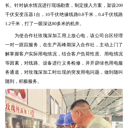
长。针对缺水情况进行现场勘查，制定接入方案，架设200
千伏安变压器1台，10千伏绝缘线路0.8千米，0.4千伏线路
1.2
千米
，打了一眼深达80多米的机井。
为使合作社玫瑰深加工用上放心电，该公司台区经理
一对一跟踪服务，在生产高峰期深入合作社，主动上门了
解掌握客户实际用电情况，结合客户负荷性质、用电情况
等因素，对线路、设备进行义务检修，并开辟绿色用电服
务通道，对玫瑰深加工时出现的突发用电问题，做到随叫
随到，积极服务。