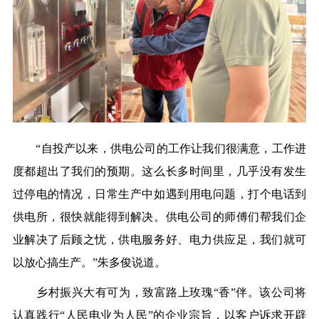
“自投产以来，供电公司的工作让我们很满意，工作进
度都超出了我们的预期。这么长多时间里，几乎没有发生
过停电的情况，日常生产中如遇到用电问题，打个电话到
供电所，很快就能得到解决。供电公司的师傅们帮我们企
业解决了后顾之忧，供电服务好、电力供应足，我们就可
以放心搞生产。”朱多俊说道。
乡村振兴大有可为，致富路上玫瑰“香”伴。该公司将
认真践行“人民电业为人民”的企业宗旨，以客户诉求开辟