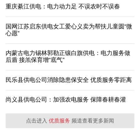
重庆綦江供电：电力动力足 不误农时不误春
国网江苏启东供电女工爱心义卖为帮扶儿童圆“微
心愿”
内蒙古电力锡林郭勒正镶白旗供电：电力服务做
后盾 接羔保育增“底气”
民乐县供电公司消除隐患保安全 优质服务零距离
尚义县供电公司：加强农电服务 保障春耕春灌
点击进入
优质服务
频道查看更多新闻