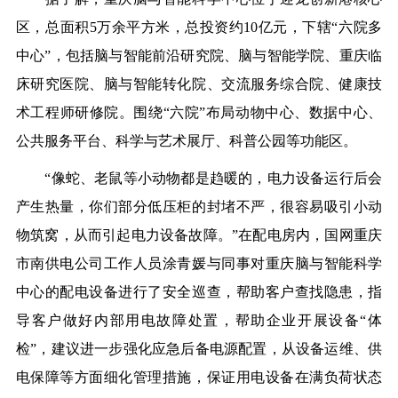
区，总面积5万余平方米，总投资约10亿元，下辖“六院多
中心”，包括脑与智能前沿研究院、脑与智能学院、重庆临
床研究医院、脑与智能转化院、交流服务综合院、健康技
术工程师研修院。围绕“六院”布局动物中心、数据中心、
公共服务平台、科学与艺术展厅、科普公园等功能区。
“像蛇、老鼠等小动物都是趋暖的，电力设备运行后会
产生热量，你们部分低压柜的封堵不严，很容易吸引小动
物筑窝，从而引起电力设备故障。”在配电房内，国网重庆
市南供电公司工作人员涂青媛与同事对重庆脑与智能科学
中心的配电设备进行了安全巡查，帮助客户查找隐患，指
导客户做好内部用电故障处置，帮助企业开展设备“体
检”，建议进一步强化应急后备电源配置，从设备运维、供
电保障等方面细化管理措施，保证用电设备在满负荷状态