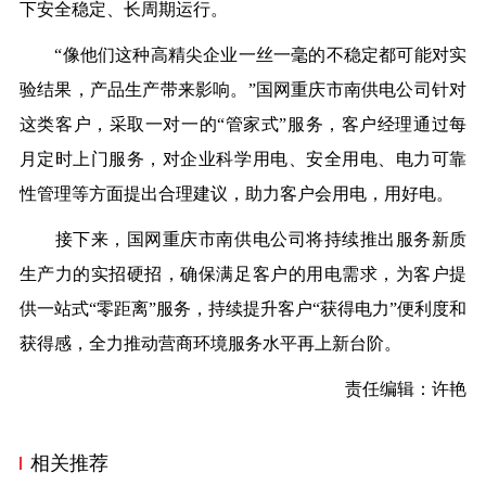
下安全稳定、长周期运行。
“像他们这种高精尖企业一丝一毫的不稳定都可能对实
验结果，产品生产带来影响。”国网重庆市南供电公司针对
这类客户，采取一对一的“管家式”服务，客户经理通过每
月定时上门服务，对企业科学用电、安全用电、电力可靠
性管理等方面提出合理建议，助力客户会用电，用好电。
接下来，国网重庆市南供电公司将持续推出服务新质
生产力的实招硬招，确保满足客户的用电需求，为客户提
供一站式“零距离”服务，持续提升客户“获得电力”便利度和
获得感，全力推动营商环境服务水平再上新台阶。
责任编辑：许艳
相关推荐