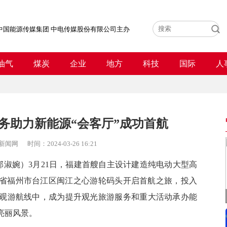
中国能源传媒集团 中电传媒股份有限公司主办
油气
煤炭
企业
地方
科技
国际
人
务助力新能源“会客厅”成功首航
新闻网
时间：
2024-03-26 16:21
邵淑婉）
3月21日，福建首艘自主设计建造纯电动大型高
建省福州市台江区闽江之心游轮码头开启首航之旅，投入
景观游航线中，成为提升观光旅游服务和重大活动承办能
亮丽风景。