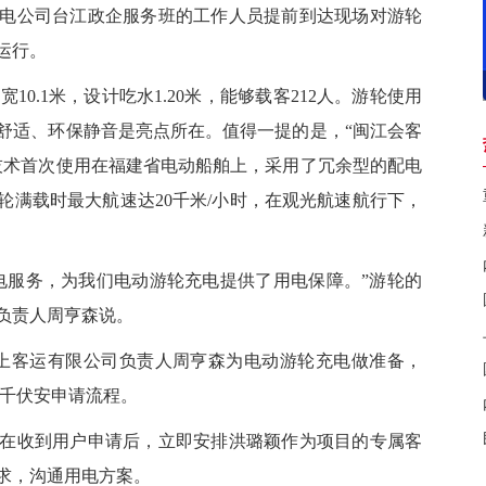
公司台江政企服务班的工作人员提前到达现场对游轮
运行。
10.1米，设计吃水1.20米，能够载客212人。游轮使用
舒适、环保静音是亮点所在。值得一提的是，“闽江会客
技术首次使用在福建省电动船舶上，采用了冗余型的配电
轮满载时最大航速达20千米/小时，在观光航速航行下，
服务，为我们电动游轮充电提供了用电保障。”游轮的
负责人周亨森说。
海上客运有限公司负责人周亨森为电动游轮充电做准备，
00千伏安申请流程。
收到用户申请后，立即安排洪璐颖作为项目的专属客
求，沟通用电方案。