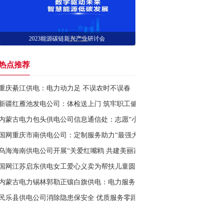
2023能源碳链新兴产业研讨会
热点推荐
重庆綦江供电：电力动力足 不误农时不误春
新疆红雁池发电公司：体检送上门 筑牢职工健康“保护屏障”
内蒙古电力包头供电公司信息通信处：志愿“小”举措 推动“大”文明
国网重庆市南供电公司：定制服务助力“最强大脑”加速转
乌海海南供电公司开展“关爱红嘴鸥 共建美丽家园”志愿活动
国网江苏启东供电女工爱心义卖为帮扶儿童圆“微心愿”
内蒙古电力锡林郭勒正镶白旗供电：电力服务做后盾 接羔保育增“底气”
民乐县供电公司消除隐患保安全 优质服务零距离