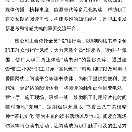
会”。“知见”阅读会涵盖国学典籍、人文社科、普法知识、
媒体传播、榜样事迹、能源替代等多元化阅读，帮助职工
建立长期的阅读习惯，构建多维的知识结构，是职工引发
新思考和情感共鸣的重要交流平台。
该公司工会依托全员“悦”读行动，以6期阅读书单引领
职工群众“好学”风尚，大力营造全员“好读书、读好书”氛
围，使广大职工真正体会“读书好”的曼妙真谛。通过建
设“职工小家”“职工书屋”“高原氧吧”“移动书吧”以及利用书
香国网线上阅读平台等读书载体，为职工提供更便利、更
精准、更舒适的阅读体验，将阅读的触角延伸到变电站、
营业厅、施工现场、班组一线，鼓励职工利用碎片化时间
随时随地“充电”。定期组织开展以“书香三八”“劳模精
神”“茶礼文化”等为主题的读书活动以及“知见”阅读会现场
访谈等特色读书活动，让阅读成为职工触手可及的生活方