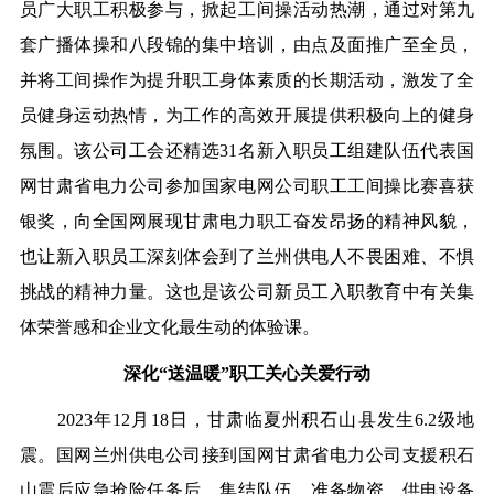
员广大职工积极参与，掀起工间操活动热潮，通过对第九
套广播体操和八段锦的集中培训，由点及面推广至全员，
并将工间操作为提升职工身体素质的长期活动，激发了全
员健身运动热情，为工作的高效开展提供积极向上的健身
氛围。该公司工会还精选31名新入职员工组建队伍代表国
网甘肃省电力公司参加国家电网公司职工工间操比赛喜获
银奖，向全国网展现甘肃电力职工奋发昂扬的精神风貌，
也让新入职员工深刻体会到了兰州供电人不畏困难、不惧
挑战的精神力量。这也是该公司新员工入职教育中有关集
体荣誉感和企业文化最生动的体验课。
深化“送温暖”职工关心关爱行动
2023年12月18日，甘肃临夏州积石山县发生6.2级地
震。国网兰州供电公司接到国网甘肃省电力公司支援积石
山震后应急抢险任务后，集结队伍，准备物资、供电设备